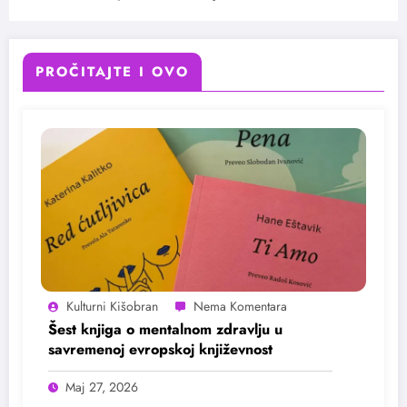
potrebama tržišta rada
PROČITAJTE I OVO
Kulturni Kišobran
Šest knjiga o mentalnom zdravlju u
savremenoj evropskoj književnost
Maj 27, 2026