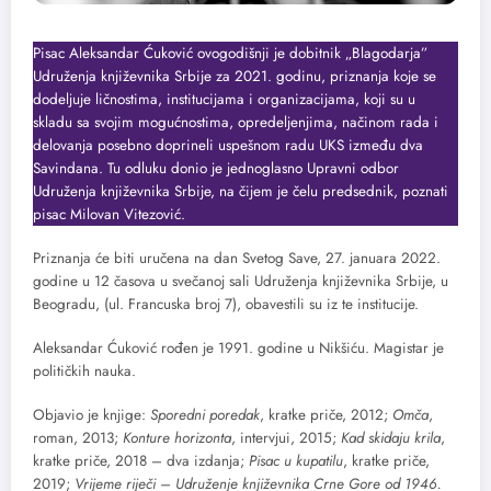
Pisac Aleksandar Ćuković ovogodišnji je dobitnik „Blagodarja”
Udruženja književnika Srbije za 2021. godinu, priznanja koje se
dodeljuje ličnostima, institucijama i organizacijama, koji su u
skladu sa svojim mogućnostima, opredeljenjima, načinom rada i
delovanja posebno doprineli uspešnom radu UKS između dva
Savindana. Tu odluku donio je jednoglasno Upravni odbor
Udruženja književnika Srbije, na čijem je čelu predsednik, poznati
pisac Milovan Vitezović.
Priznanja će biti uručena na dan Svetog Save, 27. januara 2022.
godine u 12 časova u svečanoj sali Udruženja književnika Srbije, u
Beogradu, (ul. Francuska broj 7), obavestili su iz te institucije.
Aleksandar Ćuković rođen je 1991. godine u Nikšiću. Magistar je
političkih nauka.
Objavio je knjige:
Sporedni poredak
, kratke priče, 2012;
Omča
,
roman, 2013;
Konture horizonta
, intervjui, 2015;
Kad skidaju krila
,
kratke priče, 2018 – dva izdanja;
Pisac u kupatilu
, kratke priče,
2019;
Vrijeme riječi – Udruženje književnika Crne Gore od 1946.