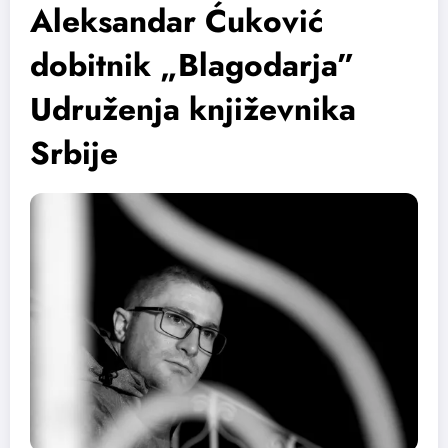
Aleksandar Ćuković
dobitnik „Blagodarja”
Udruženja književnika
Srbije