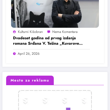
Kulturni Kišobran
Dvadeset godina od prvog izdanja
romana Srđana V. Tešina „Kuvarove
kletve i druge gadosti“
April 26, 2026
Mesto za reklamu