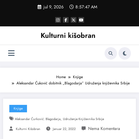
Skoči
jul 9, 2026
8:57:47 AM
na
sadržaj
Kulturni kišobran
Home
Knjige
Aleksandar Ćuković dobitnik „Blagodarja” Udruženja književnika Srbije
Knjige
,
Aleksandar Ćurković. Blagodarja
Udruženje Književnika Srbije
Kulturni Kišobran
Januar 22, 2022