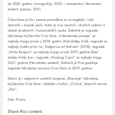
do 2020. godine
, monografija, 2020 – koautorstvo;
Herostratov
asistent
, poezija, 2021.
Ćukovićeve priče i pesme prevođene su na engleski, ruski,
njemački i arapski jezik. Autor je niza naučnih i stručnih radova iz
oblasti društvenih i humanističkih nauka. Dobitnik je nagrade
Udruženja književnika Crne Gore „Vidovdanska povelja” za
najbolju knjigu proze u 2018. godini (
Kad skidaju krila
), nagrade za
najbolju kratku priču na „Podgorica art festivalu” (2018), nagrade
„Mirko Banjević” za najbolju knjigu proze 2019. godine (
Kad
skidaju krila
), kao i nagrade „Miodrag Ćupić” za najbolju knjigu
2021. godine (
Herostratov asistent
). Dobitnik je Prve godišnje
nagrade Udruženja novinara Crne Gore za 2019. godinu.
Glavni je i odgovorni urednik časopisa „Stvaranje” Udruženja
književnika Crne Gore i dodatka o kulturi „Ćirilica” dnevnih novina
„Dan”.
Foto: Promo
Share this content: