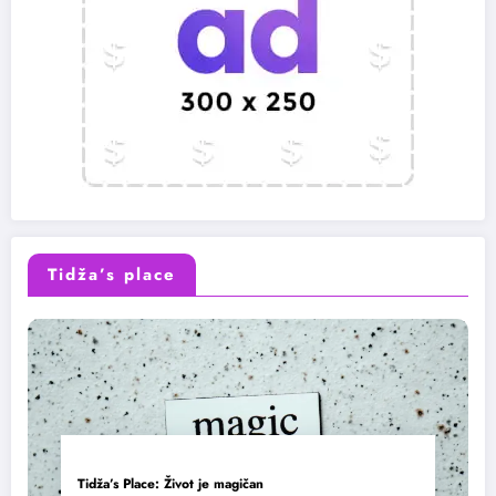
Tidža’s place
Tidža’s Place: Život je magičan