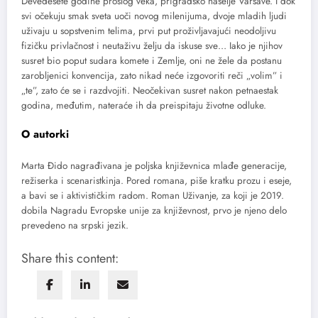
Devedesete godine prošlog veka, prigradsko naselje Varšave. I dok
svi očekuju smak sveta uoči novog milenijuma, dvoje mladih ljudi
uživaju u sopstvenim telima, prvi put proživljavajući neodoljivu
fizičku privlačnost i neutaživu želju da iskuse sve… Iako je njihov
susret bio poput sudara komete i Zemlje, oni ne žele da postanu
zarobljenici konvencija, zato nikad neće izgovoriti reči „volim” i
„te”, zato će se i razdvojiti. Neočekivan susret nakon petnaestak
godina, međutim, nateraće ih da preispitaju životne odluke.
O autorki
Marta Đido nagrađivana je poljska književnica mlađe generacije,
režiserka i scenaristkinja. Pored romana, piše kratku prozu i eseje,
a bavi se i aktivističkim radom. Roman Uživanje, za koji je 2019.
dobila Nagradu Evropske unije za književnost, prvo je njeno delo
prevedeno na srpski jezik.
Share this content: