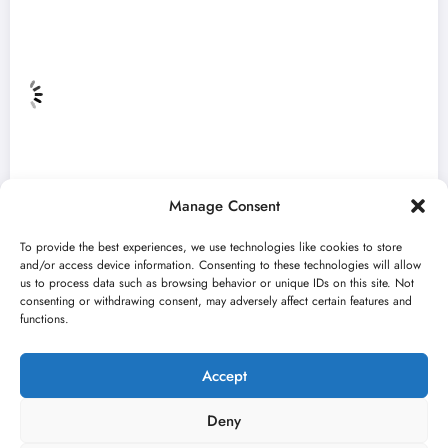
Manage Consent
To provide the best experiences, we use technologies like cookies to store
and/or access device information. Consenting to these technologies will allow
us to process data such as browsing behavior or unique IDs on this site. Not
consenting or withdrawing consent, may adversely affect certain features and
„Najveći mali festival u Vojvodini“ i ovog
functions.
avgusta u Sremskoj Mitrovici
jun 23, 2026
Kulturni kišobran
Accept
Deny