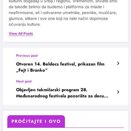
kulturni događaji u Srbiji i regionu. Vremenom, shvatili smo
da takođe želimo da budemo i platforma za mlade i
neafirmisane, ali i ostvarene umetnike, pesnike, muzičare,
glumce, slikare i sve one koji na neki način doprinose
očuvanju kulture.
View All Posts
Previous post
Otvoren 14. Beldocs festival, prikazan film
„Fejt i Branko“
Next post
Objavljen takmičarski program 28.
Međunarodnog festivala pozorišta za decu
Subotica
PROČITAJTE I OVO