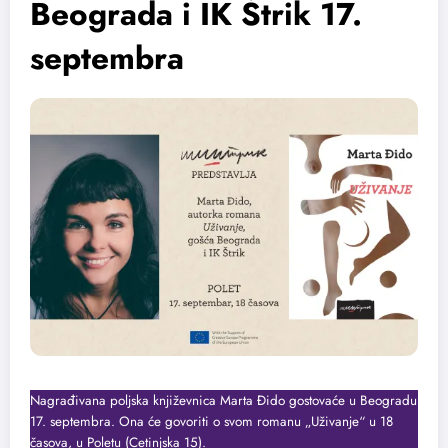
Beograda i IK Štrik 17.
septembra
Nagrađivana poljska književnica Marta Đido gostovaće u Beogradu
17. septembra. Ona će govoriti o svom romanu „Uživanje“ u 18
časova, u Poletu (Cetinjska 15).