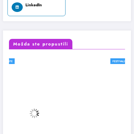
LinkedIn
Možda ste propustili
FESTIVALI