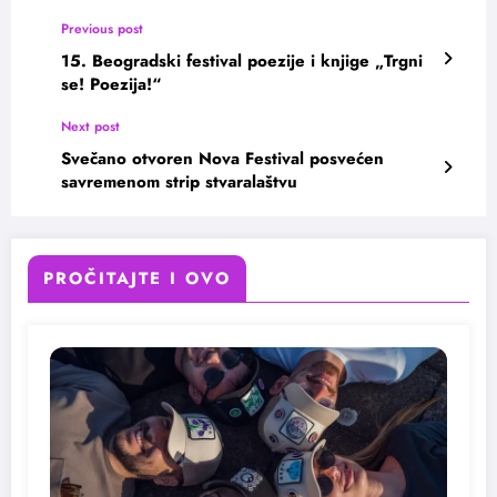
Previous post
15. Beogradski festival poezije i knjige „Trgni
se! Poezija!“
Next post
Svečano otvoren Nova Festival posvećen
savremenom strip stvaralaštvu
PROČITAJTE I OVO