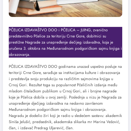
PČELICA IZDAVAŠTVO DOO i PČELICA – JUING, zvanično
predstavništvo Pčelice za teritoriju Crne Gore, dobitnici su
prestižne Nagrade za unapređenje dečijeg izdavaštva, koja je
uručena 3. oktobra na Međunarodnom podgoričkom sajmu knjiga i
obrazovanja.
PČELICA IZDAVAŠTVO DOO godinama unazad uspešno posluje na
teritoriji Crne Gore, sarađuje sa institucijama kulture i obrazovanja
i predstavlja svoju produkciju na različitim sajmovima knjiga u
Crnoj Gori. Rezultat toga su popularnost Pčeličinih izdanja među
mladom čitalačkom publikom u Crnoj Gori, ali i brojne nagrade
koje je Pčelica dobila u ovoj zemlji. Poslednja u nizu je Nagrada za
unapređenje dječijeg izdavaštva na nedavno završenom
Međunarodnom podgoričkom sajmu knjiga i obrazovanja.
Nagradu je dodelio žiri koji je radio u sledećem sastavu: akademik
Siniša Jelušić, predsednik, akademska slikarka mr Marina Vešović,
član, i izdavač Predrag Uljarević, član.