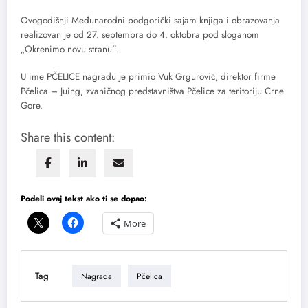
Ovogodišnji Međunarodni podgorički sajam knjiga i obrazovanja
realizovan je od 27. septembra do 4. oktobra pod sloganom
„Okrenimo novu stranuˮ.
U ime PČELICE nagradu je primio Vuk Grgurović, direktor firme
Pčelica – Juing, zvaničnog predstavništva Pčelice za teritoriju Crne
Gore.
Share this content:
Podeli ovaj tekst ako ti se dopao:
More
Tag
Nagrada
Pčelica