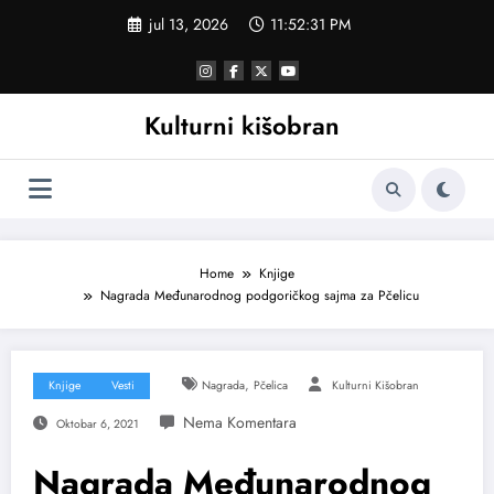
Skoči
jul 13, 2026
11:52:31 PM
na
sadržaj
Kulturni kišobran
Home
Knjige
Nagrada Međunarodnog podgoričkog sajma za Pčelicu
,
Knjige
Vesti
Nagrada
Pčelica
Kulturni Kišobran
Oktobar 6, 2021
Nagrada Međunarodnog