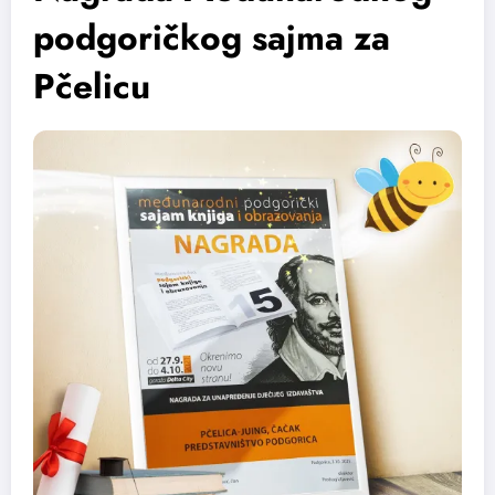
podgoričkog sajma za
Pčelicu