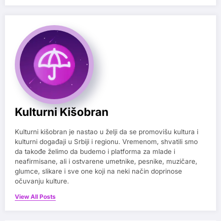
Kulturni Kišobran
Kulturni kišobran je nastao u želji da se promovišu kultura i
kulturni događaji u Srbiji i regionu. Vremenom, shvatili smo
da takođe želimo da budemo i platforma za mlade i
neafirmisane, ali i ostvarene umetnike, pesnike, muzičare,
glumce, slikare i sve one koji na neki način doprinose
očuvanju kulture.
View All Posts