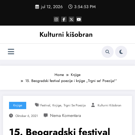
Skoči
jul 12, 2026
3:54:54 PM
na
sadržaj
Kulturni kišobran
Home
Knjige
15. Beogradski festival poezije i knjige „Trgni se! Poezija!“
,
,
Knjige
Festival
Knjige
Trgni Se Poezija
Kulturni Kišobran
Oktobar 6, 2021
15. Beogradski festival