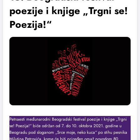
poezije i knjige „Trgni se!
Poezija!“
Petnaesti međunarodni Beogradski festival poezije i knjige „Trgni
se! Poezija!“ biće održan od 7. do 10. oktobra 2021. godine u
Beogradu pod sloganom „Srce moje, neko kuca“ po stihu pesnika
Milutina Petrovića, kome će biti priređen omaž povodom 80