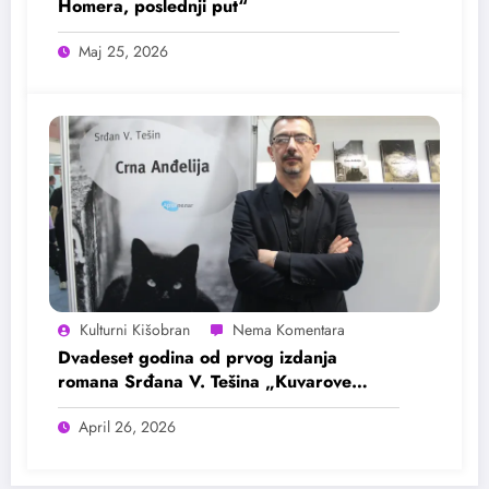
Homera, poslednji put“
Maj 25, 2026
Kulturni Kišobran
Dvadeset godina od prvog izdanja
romana Srđana V. Tešina „Kuvarove
kletve i druge gadosti“
April 26, 2026