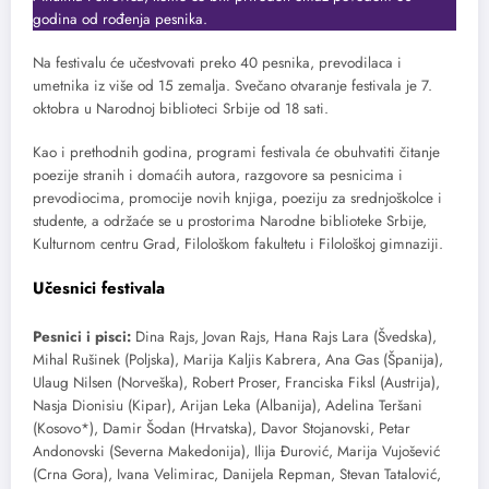
godina od rođenja pesnika.
Na festivalu će učestvovati preko 40 pesnika, prevodilaca i
umetnika iz više od 15 zemalja. Svečano otvaranje festivala je 7.
oktobra u Narodnoj biblioteci Srbije od 18 sati.
Kao i prethodnih godina, programi festivala će obuhvatiti čitanje
poezije stranih i domaćih autora, razgovore sa pesnicima i
prevodiocima, promocije novih knjiga, poeziju za srednjoškolce i
studente, a održaće se u prostorima Narodne biblioteke Srbije,
Kulturnom centru Grad, Filološkom fakultetu i Filološkoj gimnaziji.
Učesnici festivala
Pesnici i pisci:
Dina Rajs, Jovan Rajs, Hana Rajs Lara (Švedska),
Mihal Rušinek (Poljska), Marija Kaljis Kabrera, Ana Gas (Španija),
Ulaug Nilsen (Norveška), Robert Proser, Franciska Fiksl (Austrija),
Nasja Dionisiu (Kipar), Arijan Leka (Albanija), Adelina Teršani
(Kosovo*), Damir Šodan (Hrvatska), Davor Stojanovski, Petar
Andonovski (Severna Makedonija), Ilija Đurović, Marija Vujošević
(Crna Gora), Ivana Velimirac, Danijela Repman, Stevan Tatalović,