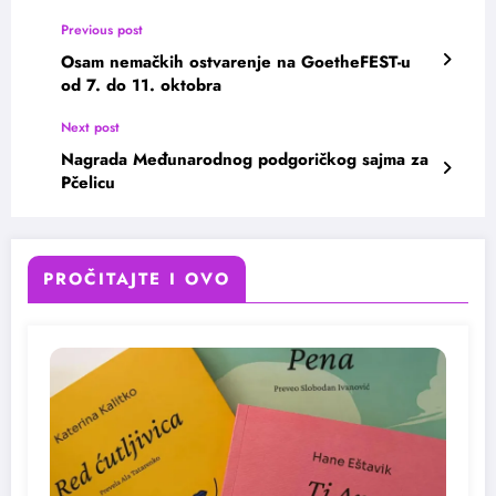
Previous post
Osam nemačkih ostvarenje na GoetheFEST-u
od 7. do 11. oktobra
Next post
Nagrada Međunarodnog podgoričkog sajma za
Pčelicu
PROČITAJTE I OVO