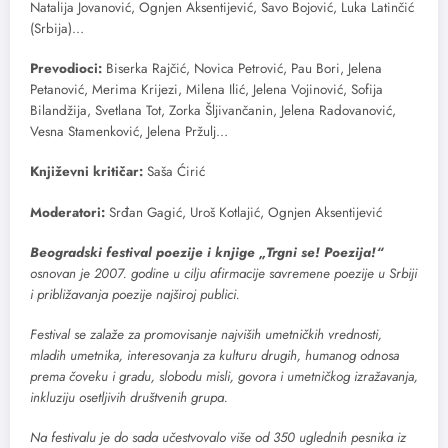
Natalija Jovanović, Ognjen Aksentijević, Savo Bojović, Luka Latinčić
(Srbija)…
Prevodioci:
Biserka Rajčić, Novica Petrović, Pau Bori, Jelena
Petanović, Merima Krijezi, Milena Ilić, Jelena Vojinović, Sofija
Bilandžija, Svetlana Tot, Zorka Šljivančanin, Jelena Radovanović,
Vesna Stamenković, Jelena Pržulj…
Književni kritičar:
Saša Ćirić
Moderatori:
Srđan Gagić, Uroš Kotlajić, Ognjen Aksentijević
Beogradski festival poezije i knjige „Trgni se! Poezija!“
osnovan je 2007. godine u cilju afirmacije savremene poezije u Srbiji
i približavanja poezije najširoj publici.
Festivаl se zаlаže zа promovisаnje nаjviših umetničkih vrednosti,
mlаdih umetnikа, interesovаnjа zа kulturu drugih, humаnog odnosа
premа čoveku i grаdu, slobodu misli, govorа i umetničkog izrаžаvаnjа,
inkluziju osetljivih društvenih grupa.
Na festivalu je do sada učestvovalo više od 350 uglednih pesnika iz