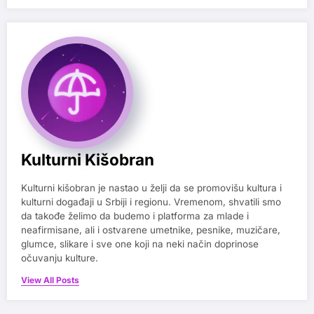
Kulturni Kišobran
Kulturni kišobran je nastao u želji da se promovišu kultura i
kulturni događaji u Srbiji i regionu. Vremenom, shvatili smo
da takođe želimo da budemo i platforma za mlade i
neafirmisane, ali i ostvarene umetnike, pesnike, muzičare,
glumce, slikare i sve one koji na neki način doprinose
očuvanju kulture.
View All Posts