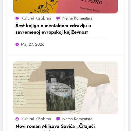
Kulturni Kišobran
Šest knjiga o mentalnom zdravlju u
savremenoj evropskoj književnost
Maj 27, 2026
Kulturni Kišobran
Novi roman Milisava Savića „Čitajući