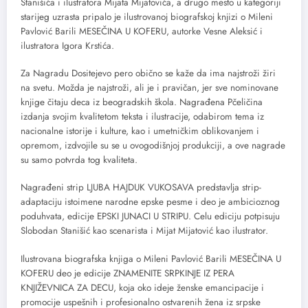
Stanišića i ilustratora Mijata Mijatovića, a drugo mesto u kategoriji
starijeg uzrasta pripalo je ilustrovanoj biografskoj knjizi o Mileni
Pavlović Barili MESEČINA U KOFERU, autorke Vesne Aleksić i
ilustratora Igora Krstića.
Za Nagradu Dositejevo pero obično se kaže da ima najstroži žiri
na svetu. Možda je najstroži, ali je i pravičan, jer sve nominovane
knjige čitaju deca iz beogradskih škola. Nagrađena Pčeličina
izdanja svojim kvalitetom teksta i ilustracije, odabirom tema iz
nacionalne istorije i kulture, kao i umetničkim oblikovanjem i
opremom, izdvojile su se u ovogodišnjoj produkciji, a ove nagrade
su samo potvrda tog kvaliteta.
Nagrađeni strip LJUBA HAJDUK VUKOSAVA predstavlja strip-
adaptaciju istoimene narodne epske pesme i deo je ambicioznog
poduhvata, edicije EPSKI JUNACI U STRIPU. Celu ediciju potpisuju
Slobodan Stanišić kao scenarista i Mijat Mijatović kao ilustrator.
Ilustrovana biografska knjiga o Mileni Pavlović Barili MESEČINA U
KOFERU deo je edicije ZNAMENITE SRPKINJE IZ PERA
KNJIŽEVNICA ZA DECU, koja oko ideje ženske emancipacije i
promocije uspešnih i profesionalno ostvarenih žena iz srpske