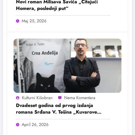
Novi roman Milisava Savića „Čitajući
Homera, poslednji put“
Maj 25, 2026
Kulturni Kišobran
Dvadeset godina od prvog izdanja
romana Srđana V. Tešina „Kuvarove
kletve i druge gadosti“
April 26, 2026