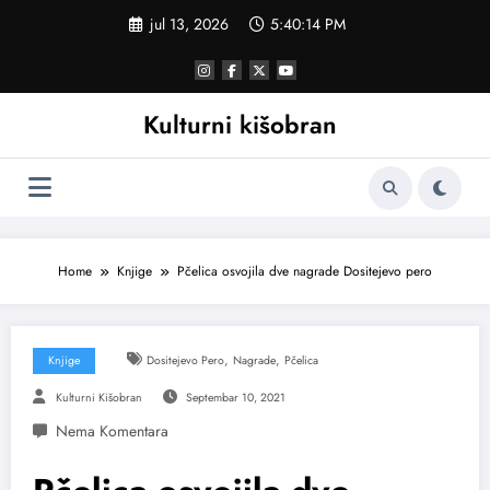
Skoči
jul 13, 2026
5:40:15 PM
na
sadržaj
Kulturni kišobran
Home
Knjige
Pčelica osvojila dve nagrade Dositejevo pero
,
,
Knjige
Dositejevo Pero
Nagrade
Pčelica
Kulturni Kišobran
Septembar 10, 2021