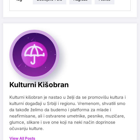
Kulturni Kišobran
Kulturni kišobran je nastao u želji da se promovišu kultura i
kulturni događaji u Srbiji i regionu. Vremenom, shvatili smo
da takođe želimo da budemo i platforma za mlade i
neafirmisane, ali i ostvarene umetnike, pesnike, muzičare,
glumce, slikare i sve one koji na neki način doprinose
očuvanju kulture.
View All Posts