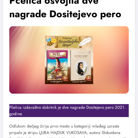
Pčelica osvojila dve
nagrade Dositejevo pero
Pčelica izdavaštvo dobitnik je dve nagrade Dositejevo pero 2021.
godine.
Odlukom dečjeg žirija prvo mesto u kategoriji mlađeg uzrasta
pripalo je stripu LJUBA HAJDUK VUKOSAVA, autora Slobodana