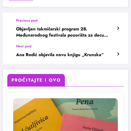
Previous post
Objavljen takmičarski program 28.
Međunarodnog festivala pozorišta za decu
Subotica
Next post
Ana Rodić objavila novu knjigu „Krunska“
PROČITAJTE I OVO