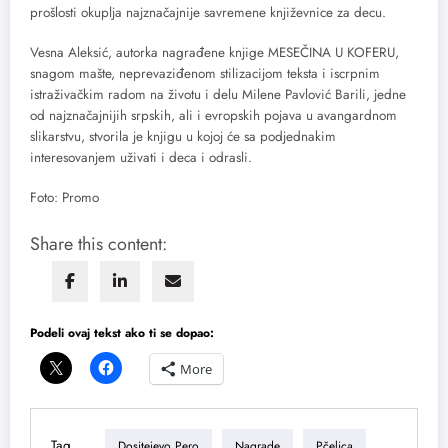
prošlosti okuplja najznačajnije savremene književnice za decu.
Vesna Aleksić, autorka nagrađene knjige MESEČINA U KOFERU,
snagom mašte, neprevaziđenom stilizacijom teksta i iscrpnim
istraživačkim radom na životu i delu Milene Pavlović Barili, jedne
od najznačajnijih srpskih, ali i evropskih pojava u avangardnom
slikarstvu, stvorila je knjigu u kojoj će sa podjednakim
interesovanjem uživati i deca i odrasli.
Foto: Promo
Share this content:
Podeli ovaj tekst ako ti se dopao:
More
Tag
Dositejevo Pero
Nagrade
Pčelica