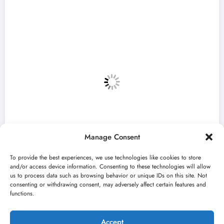
Manage Consent
To provide the best experiences, we use technologies like cookies to store
and/or access device information. Consenting to these technologies will allow
us to process data such as browsing behavior or unique IDs on this site. Not
consenting or withdrawing consent, may adversely affect certain features and
u
„Najveći mali festival u Vojvodini“ i 
functions.
avgusta u Sremskoj Mitrovici
jun 23, 2026
Kulturni kišobran
Accept