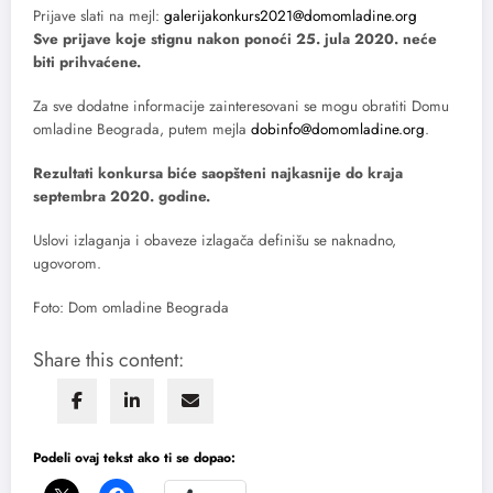
Prijave slati na mejl:
galerijakonkurs2021@domomladine.org
Sve prijave koje stignu nakon ponoći 25. jula 2020. neće
biti prihvaćene.
Za sve dodatne informacije zainteresovani se mogu obratiti Domu
omladine Beograda, putem mejla
dobinfo@domomladine.org
.
Rezultati konkursa biće saopšteni najkasnije do kraja
septembra 2020. godine.
Uslovi izlaganja i obaveze izlagača definišu se naknadno,
ugovorom.
Foto: Dom omladine Beograda
Share this content:
Podeli ovaj tekst ako ti se dopao: