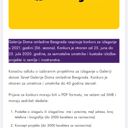
Galerija Doma omladine Beograda raspisuje konkurs za izlaganje
u 2021. godini (56. sezona). Konkurs je otvoren od 25. juna do
25. jula 2020. godine, za samostalne umetnike i kustoske izložbe-
projekte iz zemlje i inostranstva.
Konačnu odluku o izabranim projektima za izlaganje u Galeriji
donosi Savet Galerije Doma omladine Beograda. Konkurs je
otvoren za umetnice i umetnike do 40 godina starosti.
Prijave za konkurs moraju biti u PDF formatu, ne većem od 5MB i
moraju sadržati sledeće:
Podatke o izlagaču ili izlagačima: ime i prezime, mejl adresa, broj
telefona i biografija (do 2000 karaktera sa razmacima)
Koncept projekta (do 3000 karaktera sa razmacima)