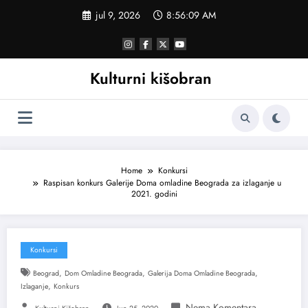
Skoči
jul 9, 2026
8:56:10 AM
na
sadržaj
Kulturni kišobran
Home
Konkursi
Raspisan konkurs Galerije Doma omladine Beograda za izlaganje u
2021. godini
Konkursi
,
,
,
Beograd
Dom Omladine Beograda
Galerija Doma Omladine Beograda
,
Izlaganje
Konkurs