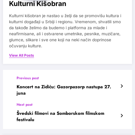
Kulturni Kišobran
Kulturni kišobran je nastao u želji da se promovišu kultura i
kulturni događaji u Srbiji i regionu. Vremenom, shvatili smo
da takođe želimo da budemo i platforma za mlade i
neafirmisane, ali i ostvarene umetnike, pesnike, muzičare,
glumce, slikare i sve one koji na neki način doprinose
očuvanju kulture.
View All Posts
Previous post
Koncert na Zidiću: Gazorpazorp nastupa 27.
juna
Next post
Švedski filmovi na Somborskom filmskom
festivalu