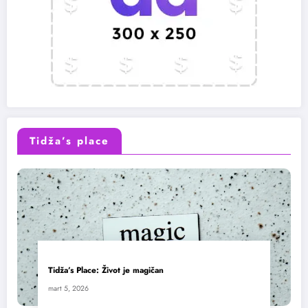
Tidža’s place
Tidža’s Place: Život je magičan
mart 5, 2026