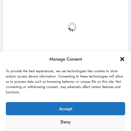
Manage Consent
To provide the best experiences, we use technologies like cookies to store
and/or access device information. Consenting to these technologies will allow
us to process data such as browsing behavior or unique IDs on this site. Not
consenting or withdrawing consent, may adversely affect certain features and
„Predmet Medeja“ otvara 59. Bitef u
functions.
septembru
jun 24, 2026
Kulturni kišobran
Accept
Deny