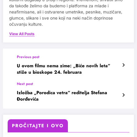
da takođe želimo da budemo i platforma za mlade i
neafirmisane, ali i ostvarene umetnike, pesnike, muzičare,
glumce, slikare i sve one koji na neki način doprinose
očuvanju kulture.
View All Posts
Previous post
U ovom filmu nema zime: „Biće novih leta“
stiže u bioskope 24. februara
Next post
Izložba „Porodica vetra“ reditelja Stefana
Đorđevića
PROČITAJTE I OVO