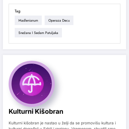
Tag
Madlenianum
Operaza Decu
Snežana I Sedam Patuljaka
Kulturni Kišobran
Kulturni kišobran je nastao u želji da se promovišu kultura i
kulturni događaji u Srbiji i regionu. Vremenom, shvatili smo