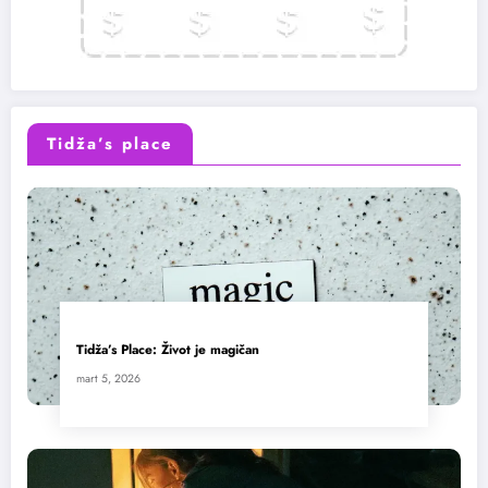
Tidža’s place
Tidža’s Place: Život je magičan
mart 5, 2026