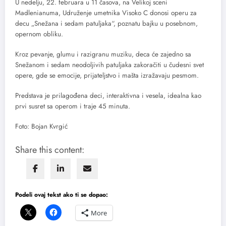
U nedelju, 22. februara u 11 časova, na Velikoj sceni
Madlenianuma, Udruženje umetnika Visoko C donosi operu za
decu „Snežana i sedam patuljaka“, poznatu bajku u posebnom,
opernom obliku.
Kroz pevanje, glumu i razigranu muziku, deca će zajedno sa
Snežanom i sedam neodoljivih patuljaka zakoračiti u čudesni svet
opere, gde se emocije, prijateljstvo i mašta izražavaju pesmom.
Predstava je prilagođena deci, interaktivna i vesela, idealna kao
prvi susret sa operom i traje 45 minuta.
Foto: Bojan Kvrgić
Share this content:
Podeli ovaj tekst ako ti se dopao:
More