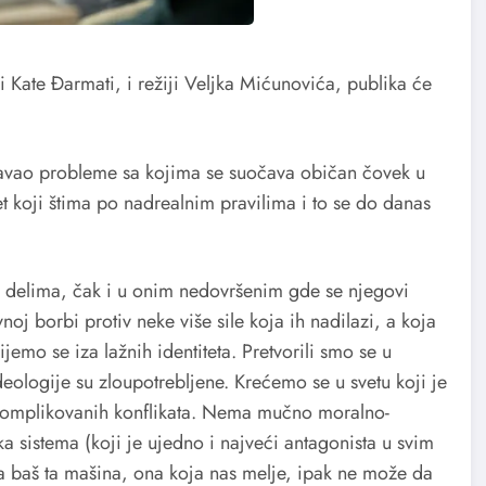
 Kate Đarmati, i režiji Veljka Mićunovića, publika će
očavao probleme sa kojima se suočava običan čovek u
t koji štima po nadrealnim pravilima i to se do danas
m delima, čak i u onim nedovršenim gde se njegovi
noj borbi protiv neke više sile koja ih nadilazi, a koja
jemo se iza lažnih identiteta. Pretvorili smo se u
deologije su zloupotrebljene. Krećemo se u svetu koji je
 komplikovanih konflikata. Nema mučno moralno-
ka sistema (koji je ujedno i najveći antagonista u svim
da baš ta mašina, ona koja nas melje, ipak ne može da