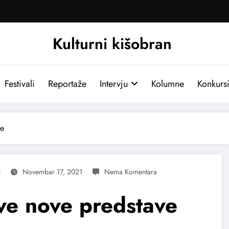
Kulturni kišobran
Festivali
Reportaže
Intervju
Kolumne
Konkurs
ve
n
Novembar 17, 2021
ve nove predstave