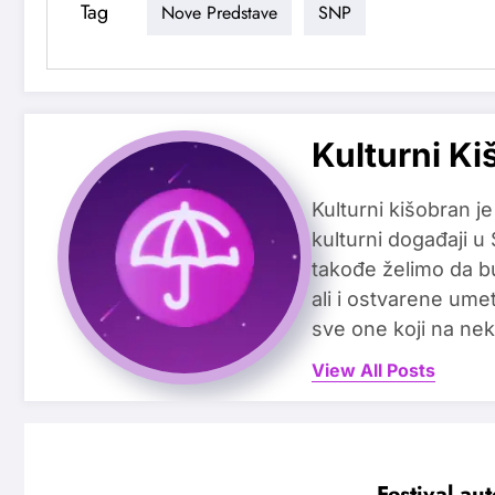
Tag
Nove Predstave
SNP
Kulturni Ki
Kulturni kišobran je
kulturni događaji u
takođe želimo da b
ali i ostvarene ume
sve one koji na nek
View All Posts
Festival au