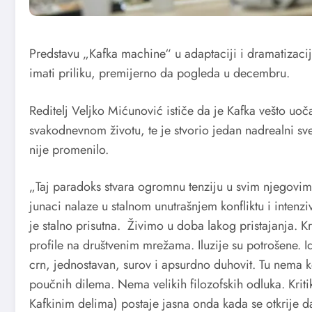
Predstavu „Kafka machine“ u adaptaciji i dramatizaciji
imati priliku, premijerno da pogleda u decembru.
Reditelj Veljko Mićunović ističe da je Kafka vešto u
svakodnevnom životu, te je stvorio jedan nadrealni sve
nije promenilo.
„Taj paradoks stvara ogromnu tenziju u svim njegovi
junaci nalaze u stalnom unutrašnjem konfliktu i intenziv
je stalno prisutna. Živimo u doba lakog pristajanja. Kri
profile na društvenim mrežama. Iluzije su potrošene. I
crn, jednostavan, surov i apsurdno duhovit. Tu nema
poučnih dilema. Nema velikih filozofskih odluka. Kriti
Kafkinim delima) postaje jasna onda kada se otkrije 