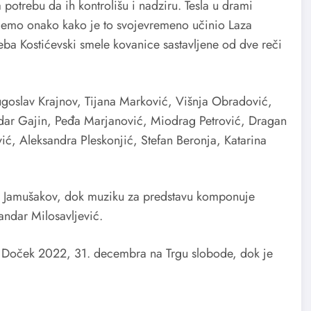
a potrebu da ih kontrolišu i nadziru. Tesla u drami
ujemo onako kako je to svojevremeno učinio Laza
ba Kostićevski smele kovanice sastavljene od dve reči
Jugoslav Krajnov, Tijana Marković, Višnja Obradović,
ndar Gajin, Peđa Marjanović, Miodrag Petrović, Dragan
vić, Aleksandra Pleskonjić, Stefan Beronja, Katarina
ša Jamušakov, dok muziku za predstavu komponuje
andar Milosavljević.
za Doček 2022, 31. decembra na Trgu slobode, dok je