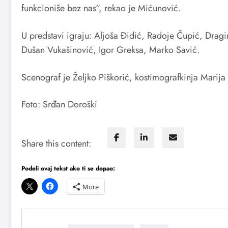
funkcioniše bez nas“, rekao je Mićunović.
U predstavi igraju: Aljoša Đidić, Radoje Čupić, Dra
Dušan Vukašinović, Igor Greksa, Marko Savić.
Scenograf je Željko Piškorić, kostimografkinja Marija
Foto: Srđan Doroški
Share this content:
Podeli ovaj tekst ako ti se dopao:
More