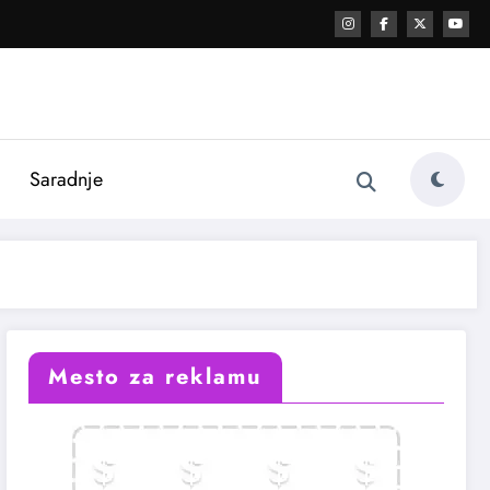
i
Saradnje
Mesto za reklamu