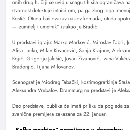
onih drugih, čiji se uvid u snagu tih sila ograničava n
stvarnost detektuje intuicijom, pa ga zbog toga imen
Kostić. Otuda baš ovakav naslov komada, otuda upotre
– izumitelj i umetnik“ istakao je Bradić.
U predstavi igraju: Marko Marković, Miroslav Fabri, 
Alisa Lacko, Milan Kovačević, Sanja Krajnov, Aleksa
Kojić, Grigorije Jakišić, Jovan Živanović, Ivana Vukče
Bradonjić, Tijana Milovanov.
Scenograf je Miodrag Tabački, kostimografkinja Sta
Aleksandra Vrebalov. Dramaturg na predstavi je Aleks
Deo predstave, publika će imati priliku da pogleda 
zvanična premijera zakazana za 22. januar.
„Kafka machine“ premijerno u decembru