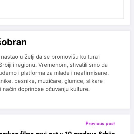
šobran
 nastao u želji da se promovišu kultura i
 Srbiji i regionu. Vremenom, shvatili smo da
udemo i platforma za mlade i neafirmisane,
tnike, pesnike, muzičare, glumce, slikare i
i način doprinose očuvanju kulture.
Previous post
torskog filma prvi put u 10 gradova Srbije