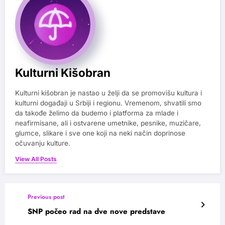
Kulturni Kišobran
Kulturni kišobran je nastao u želji da se promovišu kultura i
kulturni događaji u Srbiji i regionu. Vremenom, shvatili smo
da takođe želimo da budemo i platforma za mlade i
neafirmisane, ali i ostvarene umetnike, pesnike, muzičare,
glumce, slikare i sve one koji na neki način doprinose
očuvanju kulture.
View All Posts
Previous post
SNP počeo rad na dve nove predstave