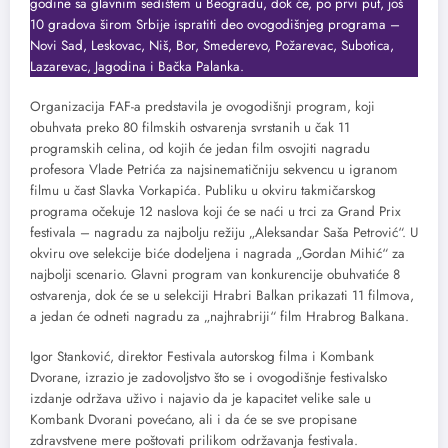
godine sa glavnim sedištem u Beogradu, dok će, po prvi put, još
10 gradova širom Srbije ispratiti deo ovogodišnjeg programa –
Novi Sad, Leskovac, Niš, Bor, Smederevo, Požarevac, Subotica,
Lazarevac, Jagodina i Bačka Palanka.
Organizacija FAF-a predstavila je ovogodišnji program, koji
obuhvata preko 80 filmskih ostvarenja svrstanih u čak 11
programskih celina, od kojih će jedan film osvojiti nagradu
profesora Vlade Petrića za najsinematičniju sekvencu u igranom
filmu u čast Slavka Vorkapića. Publiku u okviru takmičarskog
programa očekuje 12 naslova koji će se naći u trci za Grand Prix
festivala – nagradu za najbolju režiju „Aleksandar Saša Petrović“. U
okviru ove selekcije biće dodeljena i nagrada „Gordan Mihić“ za
najbolji scenario. Glavni program van konkurencije obuhvatiće 8
ostvarenja, dok će se u selekciji Hrabri Balkan prikazati 11 filmova,
a jedan će odneti nagradu za „najhrabriji“ film Hrabrog Balkana.
Igor Stanković, direktor Festivala autorskog filma i Kombank
Dvorane, izrazio je zadovoljstvo što se i ovogodišnje festivalsko
izdanje održava uživo i najavio da je kapacitet velike sale u
Kombank Dvorani povećano, ali i da će se sve propisane
zdravstvene mere poštovati prilikom održavanja festivala.