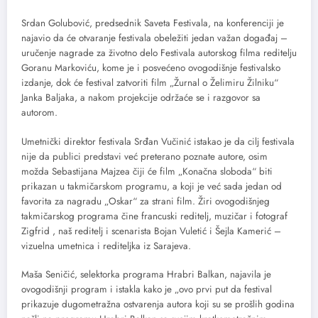
Srdan Golubović, predsednik Saveta Festivala, na konferenciji je
najavio da će otvaranje festivala obeležiti jedan važan događaj –
uručenje nagrade za životno delo Festivala autorskog filma reditelju
Goranu Markoviću, kome je i posvećeno ovogodišnje festivalsko
izdanje, dok će festival zatvoriti film „Žurnal o Želimiru Žilniku“
Janka Baljaka, a nakom projekcije održaće se i razgovor sa
autorom.
Umetnički direktor festivala Srđan Vučinić istakao je da cilj festivala
nije da publici predstavi već preterano poznate autore, osim
možda Sebastijana Majzea čiji će film „Konačna sloboda“ biti
prikazan u takmičarskom programu, a koji je već sada jedan od
favorita za nagradu „Oskar“ za strani film. Žiri ovogodišnjeg
takmičarskog programa čine francuski reditelj, muzičar i fotograf
Zigfrid , naš reditelj i scenarista Bojan Vuletić i Šejla Kamerić –
vizuelna umetnica i rediteljka iz Sarajeva.
Maša Seničić, selektorka programa Hrabri Balkan, najavila je
ovogodišnji program i istakla kako je „ovo prvi put da festival
prikazuje dugometražna ostvarenja autora koji su se prošlih godina