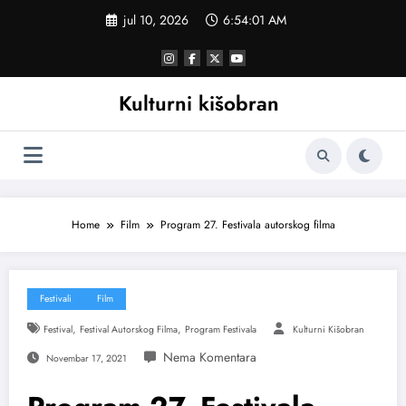
Skoči
jul 10, 2026
6:54:02 AM
na
sadržaj
Kulturni kišobran
Home
Film
Program 27. Festivala autorskog filma
Festivali
Film
,
,
Festival
Festival Autorskog Filma
Program Festivala
Kulturni Kišobran
Novembar 17, 2021