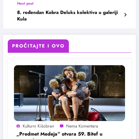
Next post
8. rođendan Kobra Deluks kolektiva u galeriji
Kula
PROČITAJTE I OVO
Kulturni Kišobran
„Predmet Medeja“ otvara 59. Bitef u