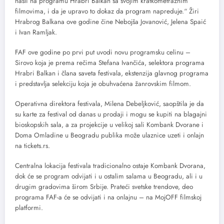
našli na programu Hrabri Balkan sa svojim kratkometražnim
filmovima, i da je upravo to dokaz da program napreduje.“ Žiri
Hrabrog Balkana ove godine čine Nebojša Jovanović, Jelena Spaić
i Ivan Ramljak.
FAF ove godine po prvi put uvodi novu programsku celinu –
Sirovo koja je prema rečima Stefana Ivančića, selektora programa
Hrabri Balkan i člana saveta festivala, ekstenzija glavnog programa
i predstavlja selekciju koja je obuhvaćena žanrovskim filmom.
Operativna direktora festivala, Milena Debeljković, saopštila je da
su karte za festival od danas u prodaji i mogu se kupiti na blagajni
bioskopskih sala, a za projekcije u velikoj sali Kombank Dvorane i
Doma Omladine u Beogradu publika može ulaznice uzeti i onlajn
na tickets.rs.
Centralna lokacija festivala tradicionalno ostaje Kombank Dvorana,
dok će se program odvijati i u ostalim salama u Beogradu, ali i u
drugim gradovima širom Srbije. Prateći svetske trendove, deo
programa FAF-a će se odvijati i na onlajnu – na MojOFF filmskoj
platformi.