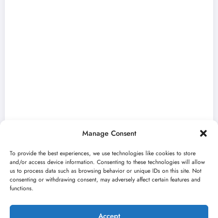
Manage Consent
To provide the best experiences, we use technologies like cookies to store
and/or access device information. Consenting to these technologies will allow
us to process data such as browsing behavior or unique IDs on this site. Not
consenting or withdrawing consent, may adversely affect certain features and
„Najveći mali festival u Vojvodini“ i ovog
functions.
avgusta u Sremskoj Mitrovici
jun 23, 2026
Kulturni kišobran
Accept