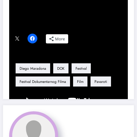
Share this content:
Podeli ovaj tekst ako ti se dopao:
More
Tag
Diego Maradona
DOK
Festival
Festival Dokumentarnog Filma
Film
Pavaroti