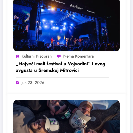
Kulturni Kišobran
„Najveći mali festival u Vojvodini“ i ovog
avgusta u Sremskoj Mitrovici
Jun 23, 2026