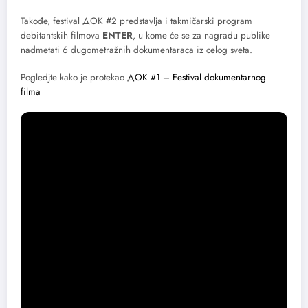
Takođe, festival ДОК #2 predstavlja i takmičarski program
debitantskih filmova
ENTER
, u kome će se za nagradu publike
nadmetati 6 dugometražnih dokumentaraca iz celog sveta.
Pogledjte kako je protekao
ДОК #1 – Festival dokumentarnog
filma
Foto: ДОК #2/Promo