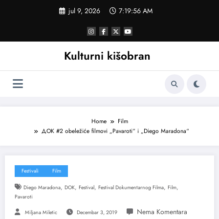
Skoči
jul 9, 2026
7:19:56 AM
na
sadržaj
Kulturni kišobran
Home
Film
ДОК #2 obeležiće filmovi „Pavaroti“ i „Diego Maradona“
Festivali
Film
,
,
,
,
,
Diego Maradona
DOK
Festival
Festival Dokumentarnog Filma
Film
Pavaroti
Miljana Miletic
Decembar 3, 2019