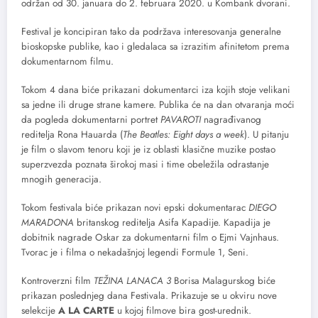
održan od 30. januara do 2. februara 2020. u Kombank dvorani.
Festival je koncipiran tako da podržava interesovanja generalne
bioskopske publike, kao i gledalaca sa izrazitim afinitetom prema
dokumentarnom filmu.
Tokom 4 dana biće prikazani dokumentarci iza kojih stoje velikani
sa jedne ili druge strane kamere. Publika će na dan otvaranja moći
da pogleda dokumentarni portret
PAVAROTI
nagrađivanog
reditelja Rona Hauarda (
The Beatles: Eight days a week
). U pitanju
je film o slavom tenoru koji je iz oblasti klasične muzike postao
superzvezda poznata širokoj masi i time obeležila odrastanje
mnogih generacija.
Tokom festivala biće prikazan novi epski dokumentarac
DIEGO
MARADONA
britanskog reditelja Asifa Kapadije. Kapadija je
dobitnik nagrade Oskar za dokumentarni film o Ejmi Vajnhaus.
Tvorac je i filma o nekadašnjoj legendi Formule 1, Seni.
Kontroverzni film
TEŽINA LANACA 3
Borisa Malagurskog biće
prikazan poslednjeg dana Festivala. Prikazuje se u okviru nove
selekcije
A LA CARTE
u kojoj filmove bira gost-urednik.