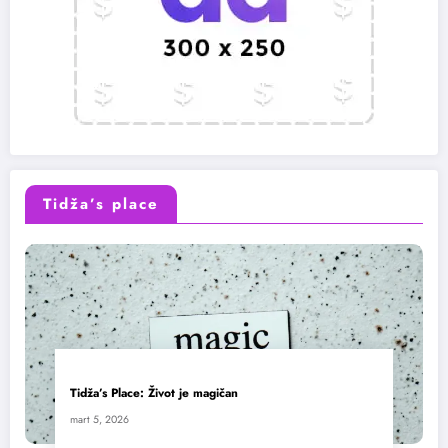
Tidža’s place
Tidža’s Place: Život je magičan
mart 5, 2026