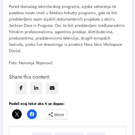
Pored domaćeg takmičarskog programa, srpska ostvarenja će
posebno mesto imati u Beldocs Industry programu, gde će biti
predstavljeno osam srpskih dokumentarnih projekata u okviru
Serbian Docs in Progress. Oni će biti predstavljeni međunarodnim
filmskim profesionalcima, agentima prodaje, distributerima,
producentima, predstavnicima televizija, drugih evropskih
festivala, preko live streaminga iz prostora Nova Iskra Workspace
Dorćol.
Foto: Nemanja Stojanović
Share this content:
Podeli ovaj tekst ako ti se dopao:
More