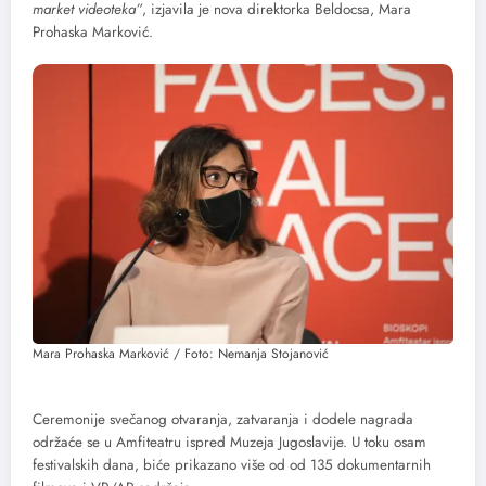
market videoteka”
, izjavila je nova direktorka Beldocsa, Mara
Prohaska Marković.
Mara Prohaska Marković / Foto: Nemanja Stojanović
Ceremonije svečanog otvaranja, zatvaranja i dodele nagrada
održaće se u Amfiteatru ispred Muzeja Jugoslavije. U toku osam
festivalskih dana, biće prikazano više od od 135 dokumentarnih