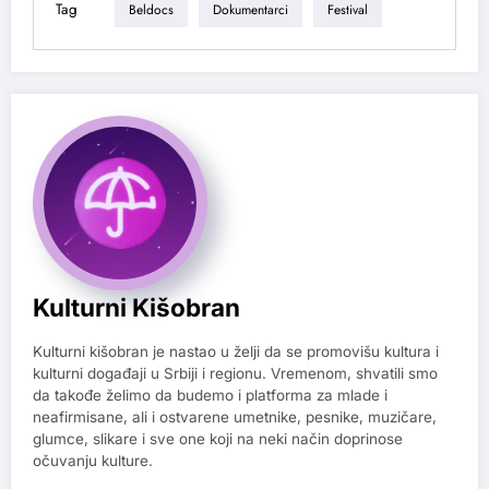
Tag
Beldocs
Dokumentarci
Festival
Kulturni Kišobran
Kulturni kišobran je nastao u želji da se promovišu kultura i
kulturni događaji u Srbiji i regionu. Vremenom, shvatili smo
da takođe želimo da budemo i platforma za mlade i
neafirmisane, ali i ostvarene umetnike, pesnike, muzičare,
glumce, slikare i sve one koji na neki način doprinose
očuvanju kulture.