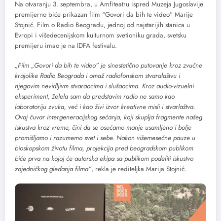
Na otvaranju 3. septembra, u Amfiteatru ispred Muzeja Jugoslavije
premijerno biće prikazan film “Govori da bih te video” Marije
Stojnić. Film o Radio Beogradu, jednoj od najstarijih stanica u
Evropi i višedecenijskom kulturnom svetioniku grada, svetsku
premijeru imao je na IDFA festivalu.
„Film „Govori da bih te video” je sinestetično putovanje kroz zvučne
krajolike Radio Beograda i omaž radiofonskom stvaralaštvu i
njegovim nevidljivm stvaraocima i slušaocima. Kroz audio-vizuelni
eksperiment, želela sam da predstavim radio ne samo kao
laboratoriju zvuka, već i kao živi izvor kreativne misli i stvarlaštva.
Ovaj čuvar intergeneracijskog sećanja, koji skuplja fragmente našeg
iskustva kroz vreme, čini da se osećamo manje usamljeno i bolje
promišljamo i razumemo svet i sebe. Nakon višemesečne pauze u
bioskopskom životu filma, projekcija pred beogradskom publikom
biće prva na kojoj će autorska ekipa sa publikom podeliti iskustvo
zajedničkog gledanja filma”
, rekla je rediteljka Marija Stojnić.