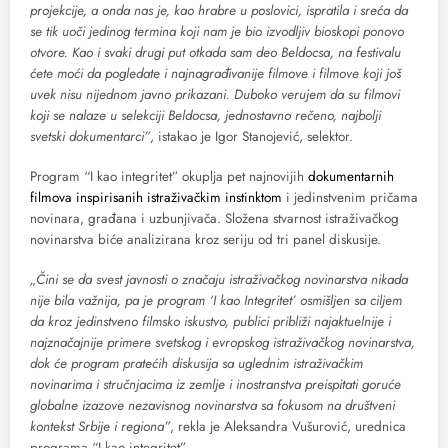
projekcije, a onda nas je, kao hrabre u poslovici, ispratila i sreća da
se tik uoči jedinog termina koji nam je bio izvodljiv bioskopi ponovo
otvore. Kao i svaki drugi put otkada sam deo Beldocsa, na festivalu
ćete moći da pogledate i najnagrađivanije filmove i filmove koji još
uvek nisu nijednom javno prikazani. Duboko verujem da su filmovi
koji se nalaze u selekciji Beldocsa, jednostavno rečeno, najbolji
svetski dokumentarci”
, istakao je Igor Stanojević, selektor.
Program “I kao integritet” okuplja pet najnovijih
dokumentarnih
filmova inspirisanih istraživačkim instinktom
i jedinstvenim pričama
novinara, građana i uzbunjivača. Složena stvarnost istraživačkog
novinarstva biće analizirana kroz seriju od tri panel diskusije.
„Čini se da svest javnosti o značaju istraživačkog novinarstva nikada
nije bila važnija, pa je program ‘I kao Integritet’ osmišljen sa ciljem
da kroz jedinstveno filmsko iskustvo, publici približi najaktuelnije i
najznačajnije primere svetskog i evropskog istraživačkog novinarstva,
dok će program pratećih diskusija sa uglednim istraživačkim
novinarima i stručnjacima iz zemlje i inostranstva preispitati goruće
globalne izazove nezavisnog novinarstva sa fokusom na društveni
kontekst Srbije i regiona”
, rekla je Aleksandra Vušurović, urednica
programa “I kao integritet”.