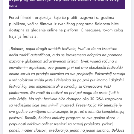
sveta.
Pored filmskih projekcija, koje će pratiti razgovori sa gostima i
publikom, većina filmova iz zvaničnog programa Beldocsa biće
dostupna za gledanje online na platformi Cinesquare, tokom celog
trajanja festivala.
„Beldocs, poput drugih svetskih festivala, trudi se da na kreativan
način zadrži autentičnost, a da se istovremeno adaptira na promene
izazvane globalnom zdravstvenom krizom. Uvek vodeći računa o
inovativnim aspektima, ove godine prvi put smo obezbedili festivalski
online servis za prodaju ulaznica za sve projekcije. Pokazatelj razvoja
u tehnološkom smislu jeste i činjenica da po prvi put imamo i digitalni
festival koji smo implementirali u saradnji sa Cinesquare VoD
platformom, što znači da festival po prvi put mogu da prate ljudi iz
cele Srbije. Na sajtu festivala biće dostupno oko 30 Q&A razgovora
sa rediteljima koje smo snimili unapred. Prezentacija VR selekcije je
ove godine zamišljena ambicioznije, te je reč o tehnički kompleksnijoj
postavci. Takođe, Beldocs industry program se ove godine skoro u
potpunosti održava online: treninzi za razvoj projekata, pičinzi,
paneli, master classovi, predavanja, jedan na jedan sastanci, Beldocs