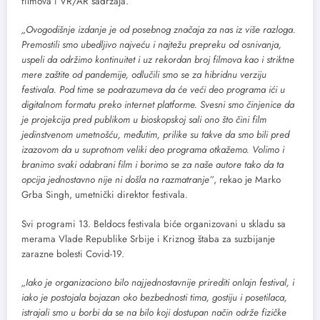
filmova i VR/AR sadržaja.
„Ovogodišnje izdanje je od posebnog značaja za nas iz više razloga.
Premostili smo ubedljivo najveću i najtežu prepreku od osnivanja,
uspeli da održimo kontinuitet i uz rekordan broj filmova kao i striktne
mere zaštite od pandemije, odlučili smo se za hibridnu verziju
festivala. Pod time se podrazumeva da će veći deo programa ići u
digitalnom formatu preko internet platforme. Svesni smo činjenice da
je projekcija pred publikom u bioskopskoj sali ono što čini film
jedinstvenom umetnošću, međutim, prilike su takve da smo bili pred
izazovom da u suprotnom veliki deo programa otkažemo. Volimo i
branimo svaki odabrani film i borimo se za naše autore tako da ta
opcija jednostavno nije ni došla na razmatranje”
, rekao je Marko
Grba Singh, umetnički direktor festivala.
Svi programi 13. Beldocs festivala biće organizovani u skladu sa
merama Vlade Republike Srbije i Kriznog štaba za suzbijanje
zarazne bolesti Covid-19.
„Iako je organizaciono bilo najjednostavnije prirediti onlajn festival, i
iako je postojala bojazan oko bezbednosti tima, gostiju i posetilaca,
istrajali smo u borbi da se na bilo koji dostupan način održe fizičke