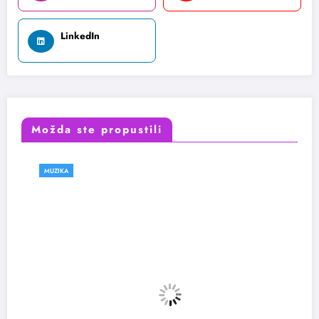
LinkedIn
Možda ste propustili
IZLOŽBE