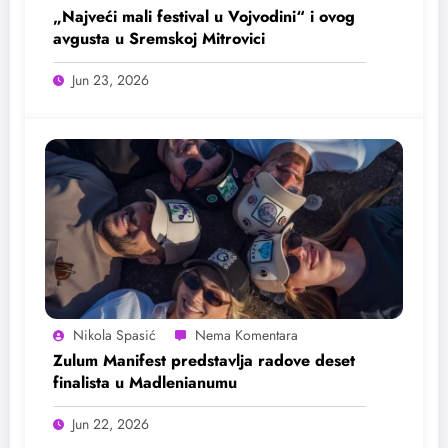
„Najveći mali festival u Vojvodini“ i ovog
avgusta u Sremskoj Mitrovici
Jun 23, 2026
Nikola Spasić
Zulum Manifest predstavlja radove deset
finalista u Madlenianumu
Jun 22, 2026