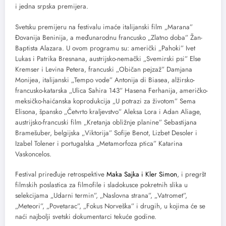
i jedna srpska premijera.
Svetsku premijeru na festivalu imaće italijanski film „Marana”
Đovanija Beninija, a međunarodnu francusko „Zlatno doba” Žan-
Baptista Alazara. U ovom programu su: američki „Pahoki” Ivet
Lukas i Patrika Bresnana, austrijsko-nemački „Svemirski psi” Else
Kremser i Levina Petera, francuski „Običan pejzaž” Damjana
Monijea, italijanski „Tempo vode” Antonija di Biasea, alžirsko-
francusko-katarska „Ulica Sahira 143” Hasena Ferhanija, američko-
meksičko-haićanska koprodukcija „U potrazi za životom” Sema
Elisona, špansko „Četvrto kraljevstvo” Aleksa Lora i Adan Aliage,
austrijsko-francuski film „Kretanja obližnje planine” Sebastijana
Bramešuber, belgijska „Viktorija” Sofije Benot, Lizbet Desoler i
Izabel Tolener i portugalska „Metamorfoza ptica” Katarina
Vaskoncelos.
Festival priređuje retrospektive
Maka Sajka i Kler Simon
, i pregršt
filmskih poslastica za filmofile i sladokusce pokretnih slika u
selekcijama „Udarni termin”, „Naslovna strana”, „Vatromet”,
„Meteori”, „Povetarac”, „Fokus Norveška” i drugih, u kojima će se
naći najbolji svetski dokumentarci tekuće godine.