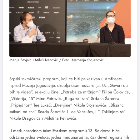
Marija Stojnić i Miloš Ivanović / Foto: Nemanja Stojanović
Srpski takmičarski program, koji će biti prikazivan u Amfiteatru
ispred Muzeja Jugoslavije, okuplja osam ostvarenja. Uz „Govori da
bih te video”, selekciju čine: „Potreba za mržnjom” Filipa Čolovića,
„Viktorija, 15” Mine Petrović, „Bugarski san” Srđana Šarenca,
„Pripadnost” Tee Lukač, „Drenjine” Nikole Stojanovića, „Blizanci
satkani od sna” Seada Šabotića i Lee Vahrušev, i “„Zaklinjem se”
Nikole Dragovića i Milutina Petrovića.
U međunarodnom takmičarskom programu 13. Beldocsa biće
održana jedna svetska, jedna međunarodna, čak devet regionalnih