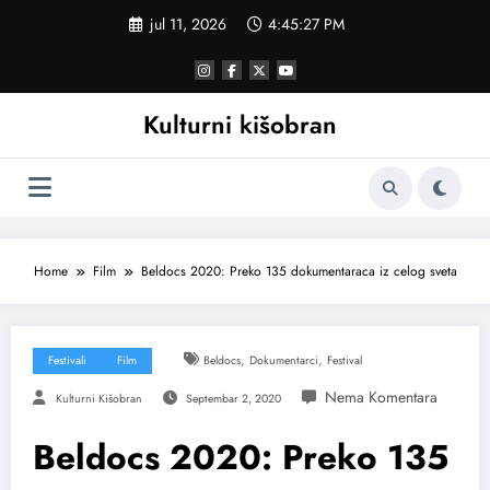
Skoči
jul 11, 2026
4:45:28 PM
na
sadržaj
Kulturni kišobran
Home
Film
Beldocs 2020: Preko 135 dokumentaraca iz celog sveta
,
,
Festivali
Film
Beldocs
Dokumentarci
Festival
Kulturni Kišobran
Septembar 2, 2020
Beldocs 2020: Preko 135