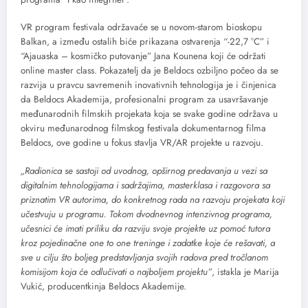
VR program festivala održavaće se u novom-starom bioskopu
Balkan, a između ostalih biće prikazana ostvarenja “-22,7 °C” i
“Ajauaska – kosmičko putovanje” Jana Kounena koji će održati
online master class. Pokazatelj da je Beldocs ozbiljno počeo da se
razvija u pravcu savremenih inovativnih tehnologija je i činjenica
da Beldocs Akademija, profesionalni program za usavršavanje
međunarodnih filmskih projekata koja se svake godine održava u
okviru međunarodnog filmskog festivala dokumentarnog filma
Beldocs, ove godine u fokus stavlja VR/AR projekte u razvoju.
„Radionica se sastoji od uvodnog, opširnog predavanja u vezi sa
digitalnim tehnologijama i sadržajima, masterklasa i razgovora sa
priznatim VR autorima, do konkretnog rada na razvoju projekata koji
učestvuju u programu. Tokom dvodnevnog intenzivnog programa,
učesnici će imati priliku da razviju svoje projekte uz pomoć tutora
kroz pojedinačne one to one treninge i zadatke koje će rešavati, a
sve u cilju što boljeg predstavljanja svojih radova pred tročlanom
komisijom koja će odlučivati o najboljem projektu”
, istakla je Marija
Vukić, producentkinja Beldocs Akademije.