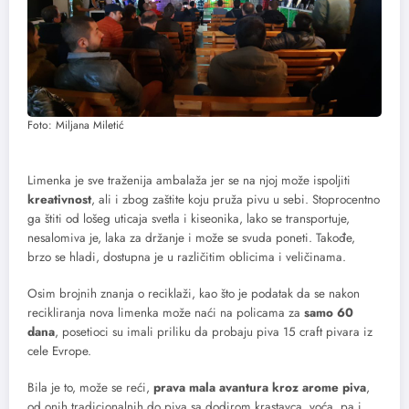
Foto: Miljana Miletić
Limenka je sve traženija ambalaža jer se na njoj može ispoljiti
kreativnost
, ali i zbog zaštite koju pruža pivu u sebi. Stoprocentno
ga štiti od lošeg uticaja svetla i kiseonika, lako se transportuje,
nesalomiva je, laka za držanje i može se svuda poneti. Takođe,
brzo se hladi, dostupna je u različitim oblicima i veličinama.
Osim brojnih znanja o reciklaži, kao što je podatak da se nakon
recikliranja nova limenka može naći na policama za
samo 60
dana
, posetioci su imali priliku da probaju piva 15 craft pivara iz
cele Evrope.
Bila je to, može se reći,
prava mala avantura kroz arome piva
,
od onih tradicionalnih do piva sa dodirom krastavca, voća, pa i