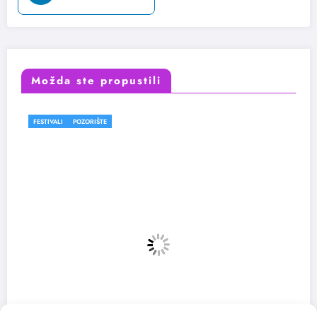
Možda ste propustili
FESTIVALI