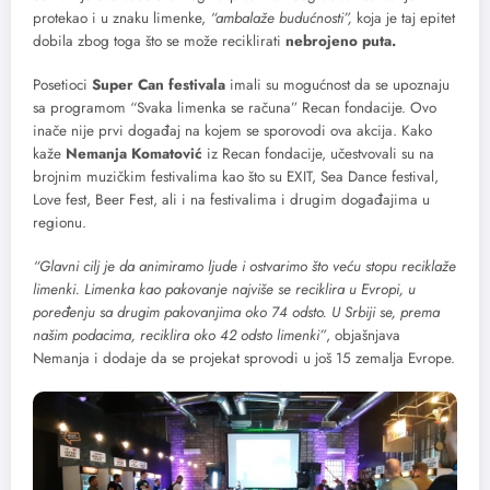
protekao i u znaku limenke,
“ambalaže budućnosti”,
koja je taj epitet
dobila zbog toga što se može reciklirati
nebrojeno puta.
Posetioci
Super Can festivala
imali su mogućnost da se upoznaju
sa programom “Svaka limenka se računa” Recan fondacije. Ovo
inače nije prvi događaj na kojem se sporovodi ova akcija. Kako
kaže
Nemanja Komatović
iz Recan fondacije, učestvovali su na
brojnim muzičkim festivalima kao što su EXIT, Sea Dance festival,
Love fest, Beer Fest, ali i na festivalima i drugim događajima u
regionu.
“Glavni cilj je da animiramo ljude i ostvarimo što veću stopu reciklaže
limenki. Limenka kao pakovanje najviše se reciklira u Evropi, u
poređenju sa drugim pakovanjima oko 74 odsto. U Srbiji se, prema
našim podacima, reciklira oko 42 odsto limenki”
, objašnjava
Nemanja i dodaje da se projekat sprovodi u još 15 zemalja Evrope.