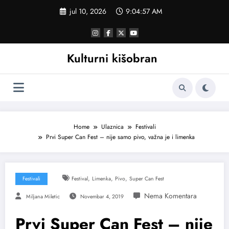
Skoči
jul 10, 2026
9:04:58 AM
na
sadržaj
Kulturni kišobran
Home
Ulaznica
Festivali
Prvi Super Can Fest – nije samo pivo, važna je i limenka
,
,
,
Festivali
Festival
Limenka
Pivo
Super Can Fest
Miljana Miletic
Novembar 4, 2019
Prvi Super Can Fest – nije