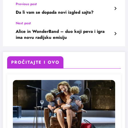
Previous post
Da li vam se dopada novi izgled sajta?
Next post
Alice in WonderBand – duo koji peva i igra
ima novu radijsku emisiju
PROČITAJTE I OVO