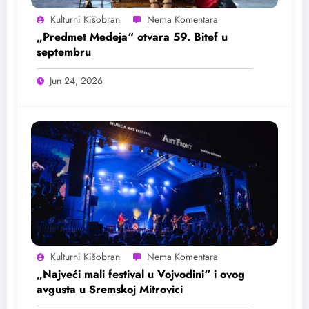
Kulturni Kišobran
„Predmet Medeja“ otvara 59. Bitef u
septembru
Jun 24, 2026
Kulturni Kišobran
„Najveći mali festival u Vojvodini“ i ovog
avgusta u Sremskoj Mitrovici