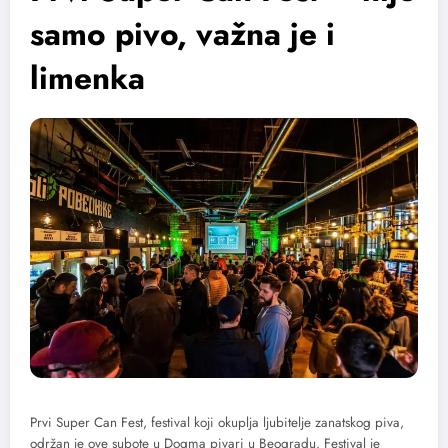
samo pivo, važna je i
limenka
Prvi Super Can Fest, festival koji okuplja ljubitelje zanatskog piva,
održan je ove subote u Dogma pivari u Beogradu. Festival je