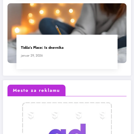
Tidža’s Place: Iz dnevnika
januar 29, 2026
Mesto za reklamu