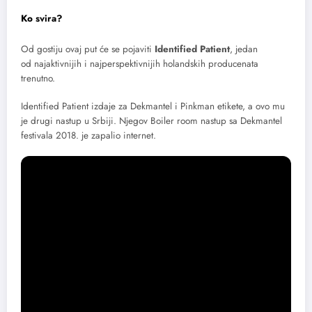
Ko svira?
Od gostiju ovaj put će se pojaviti
Identified Patient
, jedan
od najaktivnijih i najperspektivnijih holandskih producenata
trenutno.
Identified Patient izdaje za Dekmantel i Pinkman etikete, a ovo mu
je drugi nastup u Srbiji. Njegov Boiler room nastup sa Dekmantel
festivala 2018. je zapalio internet.