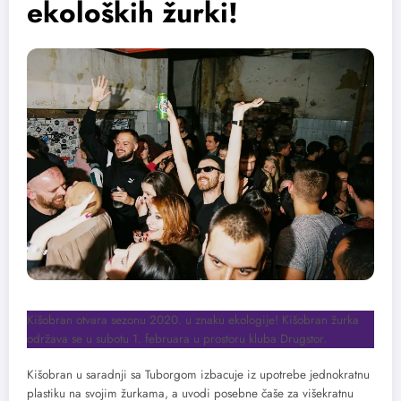
ekoloških žurki!
Kišobran otvara sezonu 2020. u znaku ekologije! Kišobran žurka
održava se u subotu 1. februara u prostoru kluba Drugstor.
Kišobran u saradnji sa Tuborgom izbacuje iz upotrebe jednokratnu
plastiku na svojim žurkama, a uvodi posebne čaše za višekratnu