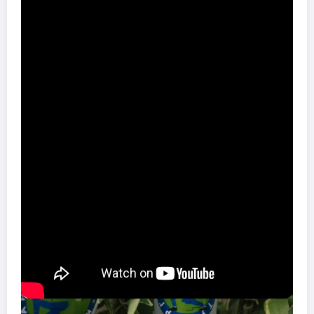
Sa njim u Black Room dolaze
Stevie Whisper i Vitanov
,
predvodnici YES kolektiva koji su dobro poznati svim redovnim
ljubiteljima klabinga u Beogradu.
Yes
pravi redovne klupske
večeri u Dragstoru, funkcioniše kao buking agencija i izdavačka
kuća.
U Ice Cream Booth-u, pored već standardnih gostiju Kišobran žurke
– DJ dvojca
Disko buvljak
, čućete i
Didozis
, koja pušta najsvežiji
regeton, afrobit i denshol!
U velikoj sobi su kao i uvek Kišobran didžejevi sa punokrvnim
Kišobran DJ setom!