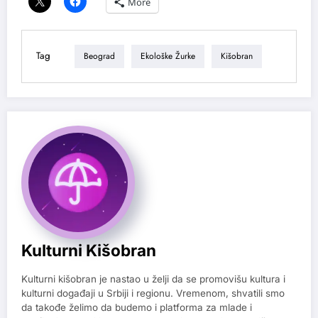
More
Tag
Beograd
Ekološke Žurke
Kišobran
Kulturni Kišobran
Kulturni kišobran je nastao u želji da se promovišu kultura i
kulturni događaji u Srbiji i regionu. Vremenom, shvatili smo
da takođe želimo da budemo i platforma za mlade i