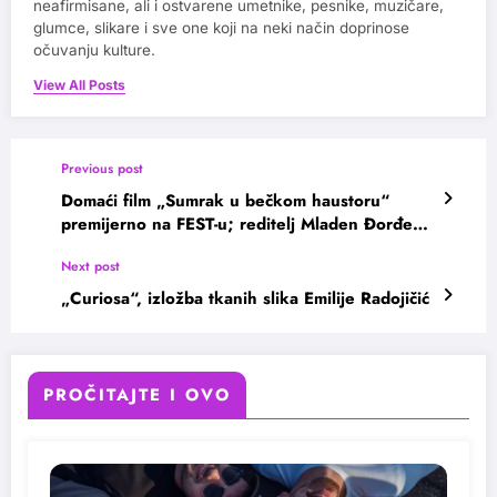
neafirmisane, ali i ostvarene umetnike, pesnike, muzičare,
glumce, slikare i sve one koji na neki način doprinose
očuvanju kulture.
View All Posts
Previous post
Domaći film „Sumrak u bečkom haustoru“
premijerno na FEST-u; reditelj Mladen Đorđević
objasnio naziv filma
Next post
„Curiosa“, izložba tkanih slika Emilije Radojičić
PROČITAJTE I OVO