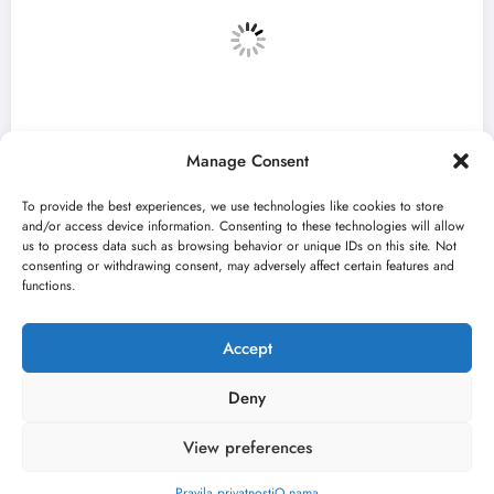
Manage Consent
To provide the best experiences, we use technologies like cookies to store
and/or access device information. Consenting to these technologies will allow
us to process data such as browsing behavior or unique IDs on this site. Not
consenting or withdrawing consent, may adversely affect certain features and
dini“ i ovog
Zulum Manifest predstavlja ra
functions.
finalista u Madlenianumu
jun 22, 2026
Nikola Spasić
Accept
Deny
View preferences
O nama
Uslovi
Kontakt
2026
Kulturni kišobran
| Powered By
SpiceThemes
Pravila privatnosti
O nama