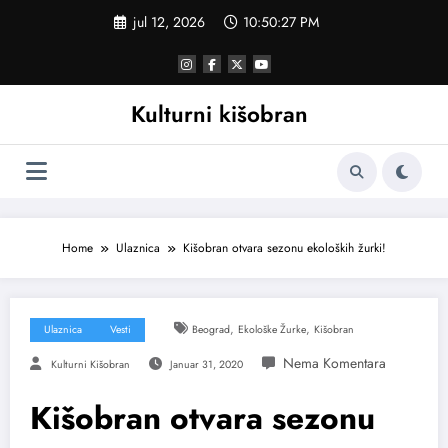
Skoči
jul 12, 2026
10:50:27 PM
na
sadržaj
Kulturni kišobran
Home
Ulaznica
Kišobran otvara sezonu ekoloških žurki!
,
,
Ulaznica
Vesti
Beograd
Ekološke Žurke
Kišobran
Kulturni Kišobran
Januar 31, 2020
Kišobran otvara sezonu