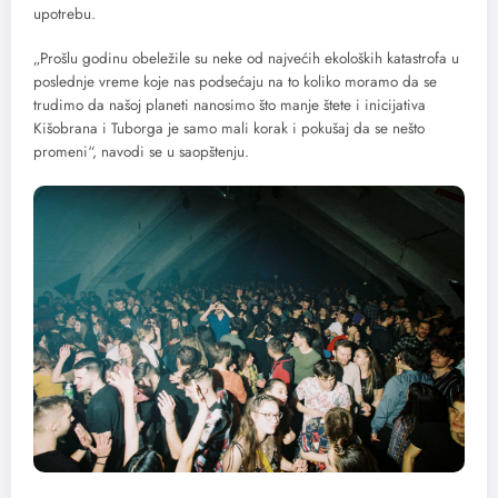
upotrebu.
„Prošlu godinu obeležile su neke od najvećih ekoloških katastrofa u
poslednje vreme koje nas podsećaju na to koliko moramo da se
trudimo da našoj planeti nanosimo što manje štete i inicijativa
Kišobrana i Tuborga je samo mali korak i pokušaj da se nešto
promeni“, navodi se u saopštenju.