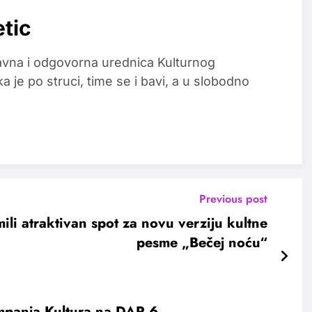
etic
glavna i odgovorna urednica Kulturnog
a je po struci, time se i bavi, a u slobodno
Previous post
ili atraktivan spot za novu verziju kultne
pesme „Bečej noću“
ampanja Kultura na DAR 6