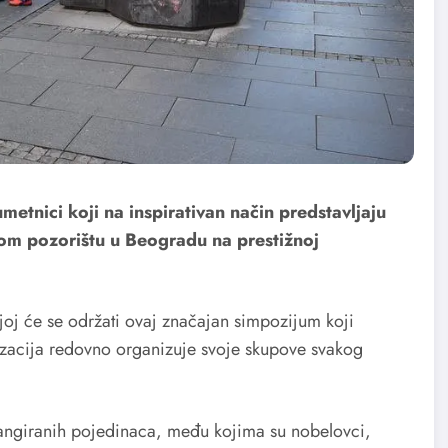
 umetnici koji na inspirativan način predstavljaju
om pozorištu u Beogradu na prestižnoj
ojoj će se održati ovaj značajan simpozijum koji
izacija redovno organizuje svoje skupove svakog
ngiranih pojedinaca, među kojima su nobelovci,