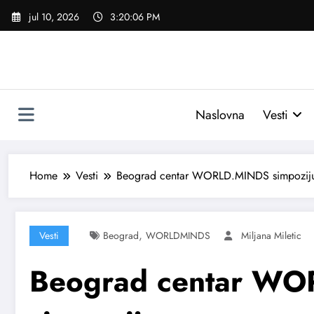
Skoči
jul 10, 2026
3:20:07 PM
na
sadržaj
Naslovna
Vesti
Home
Vesti
Beograd centar WORLD.MINDS simpozij
,
Vesti
Beograd
WORLDMINDS
Miljana Miletic
Beograd centar W