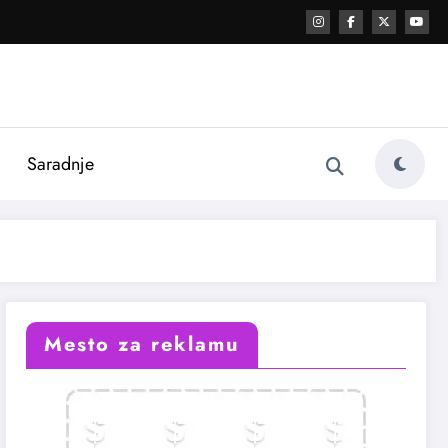
i
Saradnje
Mesto za reklamu