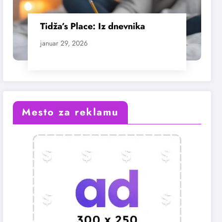
Tidža’s Place: Iz dnevnika
januar 29, 2026
Mesto za reklamu