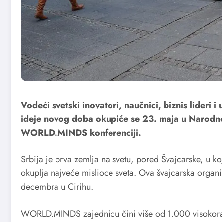
Vodeći svetski inovatori, naučnici, biznis lideri i
ideje novog doba okupiće se 23. maja u Narodn
WORLD.MINDS konferenciji.
Srbija je prva zemlja na svetu, pored Švajcarske, u k
okuplja najveće mislioce sveta. Ova švajcarska organ
decembra u Cirihu.
WORLD.MINDS zajednicu čini više od 1.000 visokora