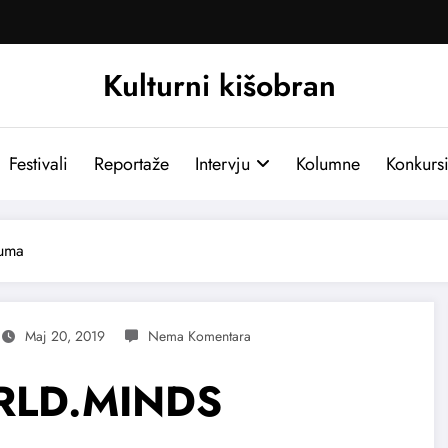
Kulturni kišobran
Festivali
Reportaže
Intervju
Kolumne
Konkurs
uma
Maj 20, 2019
ORLD.MINDS