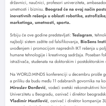
državnici, naučnici, profesori univerziteta, ambasador
umetnosti i biznisu.
Beograd će na ovaj način posta
inovativnih rešenja u oblasti robotike, astrofizik
marketinga, umetnosti, sporta.
Srbiju će ove godine predstavljati:
Teslagram
, tehnol
najbolji sistem zaštite od falsifikovanja,
BioSens Insti
uvođenjem i promocijom naprednih IKT rešenja u polj
humane tehnologije i kreativnog sadržaja. Poseban f
istraživača, studenata na doktorskim i postdoktorskim 
Na WORLD.MINDS konferenciji u decembru prošle godi
a priliku da budu među 11 odabranih govornika na kon
Miroslav Đorđević
, vodeći svetski rekonstruktivni hi
Univerzitetu u Beogradu, osnivač i direktor beogradsko
Vladimir Mastilović
, osnivač i direktor kompanije 3L