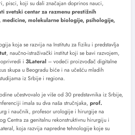
i, pisci, koji su dali značajan doprinos nauci,
ti svetski centar za razmenu prestižnih
e, medicine, molekularne biologije, psihologije,
ogija koja se razvija na Institutu za fiziku i predstavlja
tut
, naučno-istraživački institut koji se bavi razvojem,
oprivredi i
3Lateral
– vodeći proizvođač digitalne
okus skupa u Beogradu biće i na učešću mladih
studijama iz Srbije i regiona.
ne učestvovalo je više od 30 predstavnika iz Srbije,
ferenciji imala su dva naša stručnjaka,
prof.
rurg i naučnik, profesor urologije i hirurgije na
g Centra za genitalnu rekonstruktivnu hirurgiju i
ateral, koja razvija napredne tehnologije koje su