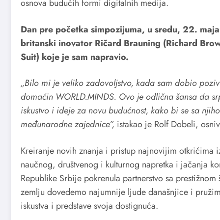
osnova budućih formi digitalnih medija.
Dan pre početka simpozijuma, u sredu, 22. maja 
britanski inovator Ričard Brauning (Richard Brow
Suit) koje je sam napravio.
„Bilo mi je veliko zadovoljstvo, kada sam dobio poziv
domaćin WORLD.MINDS. Ovo je odlična šansa da srpski
iskustvo i ideje za novu budućnost, kako bi se sa njih
međunarodne zajednice”,
istakao je Rolf Dobeli, os
Kreiranje novih znanja i pristup najnovijim otkrićima
naučnog, društvenog i kulturnog napretka i jačanja ko
Republike Srbije pokrenula partnerstvo sa prestižno
zemlju dovedemo najumnije ljude današnjice i pruži
iskustva i predstave svoja dostignuća.