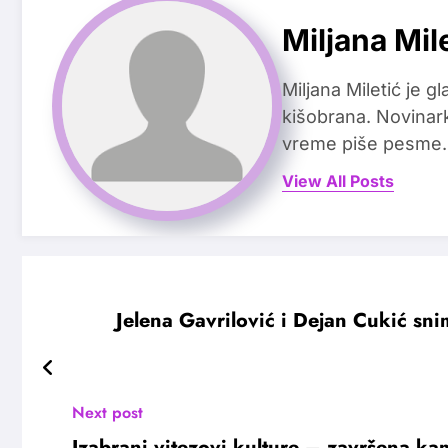
Miljana Mil
Miljana Miletić je 
kišobrana. Novinark
vreme piše pesme.
View All Posts
Jelena Gavrilović i Dejan Cukić snim
Next post
Izabrani vitezovi kulture – završena k