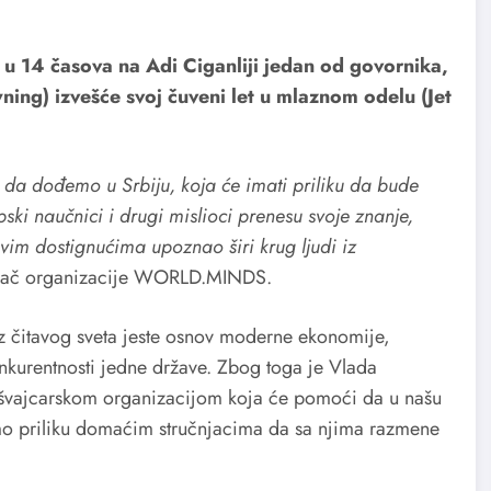
u 14 časova na Adi Ciganliji jedan od govornika,
ning) izvešće svoj čuveni let u mlaznom odelu (Jet
 da dođemo u Srbiju, koja će imati priliku da bude
 naučnici i drugi mislioci prenesu svoje znanje,
ovim dostignućima upoznao širi krug ljudi iz
nivač organizacije WORLD.MINDS.
 iz čitavog sveta jeste osnov moderne ekonomije,
nkurentnosti jedne države. Zbog toga je Vlada
m švajcarskom organizacijom koja će pomoći da u našu
mo priliku domaćim stručnjacima da sa njima razmene