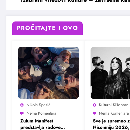
PROČITAJTE I OVO
Nikola Spasić
Kulturni Kišobran
Zulum Manifest
Sve je spremno z
predstavlja radove
Nisomniju 2026,