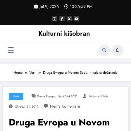
Skoči
jul 9, 2026
10:26:00 PM
na
sadržaj
Kulturni kišobran
Home
Vesti
Druga Evropa u Novom Sadu – najava dešavanja
,
Vesti
Druga Evropa
Novi Sad 2021
Miljana Miletic
Oktobar 21, 2019
Druga Evropa u Novom