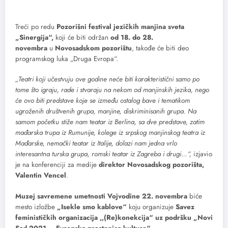
Treći po redu
Pozorišni festival jezičkih manjina sveta
„Sinergija“,
koji će biti održan
od 18. do 28.
novembra
u
Novosadskom pozorištu
, takođe će biti deo
programskog luka „Druga Evropa“.
„Teatri koji učestvuju ove godine neće biti karakteristični samo po
tome što igraju, rade i stvaraju na nekom od manjinskih jezika, nego
će ovo biti predstave koje se između ostalog bave i tematikom
ugroženih društvenih grupa, manjine, diskriminisanih grupa. Na
samom početku stiže nam teatar iz Berlina, sa dve predstave, zatim
mađarska trupa iz Rumunije, kolege iz srpskog manjinskog teatra iz
Mađarske, nemački teatar iz Italije, dolazi nam jedna vrlo
interesantna turska grupa, romski teatar iz Zagreba i drugi…“,
izjavio
je na konferenciji za medije
direktor Novosadskog pozorišta,
Valentin Vencel
.
Muzej savremene umetnosti Vojvodine 22. novembra
biće
mesto izložbe
„Isekle smo kablove“
koju organizuje
Savez
feminističkih organizacija ,,(Re)konekcija“ uz podršku „Novi