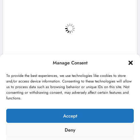
Manage Consent
To provide the best experiences, we use technologies like cookies to store
and/or access device information. Consenting to these technologies will allow
us to process data such as browsing behavior or unique IDs on this site. Not
consenting or withdrawing consent, may adversely affect certain features and
„Najveći mali festival u Vojvodini“ i ov
functions.
avgusta u Sremskoj Mitrovici
jun 23, 2026
Kulturni kišobran
Accept
Deny