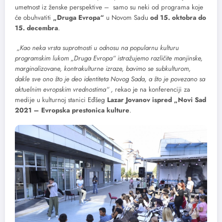
umetnost iz ženske perspektive – samo su neki od programa koje
će obuhvatiti
„Druga Evropa“
u Novom Sadu
od 15. oktobra do
15. decembra
.
„Kao neka vrsta suprotnosti u odnosu na popularnu kulturu
programskim lukom „Druga Evropa“ istražujemo različite manjinske,
marginalizovane, kontrakulturne izraze, bavimo se subkulturom,
dakle sve ono što je deo identiteta Novog Sada, a što je povezano sa
aktuelnim evropskim vrednostima“ ,
rekao je na konferenciji za
medije u kulturnoj stanici Eđšeg
Lazar Jovanov ispred „Novi Sad
2021 – Evropska prestonica kulture
.