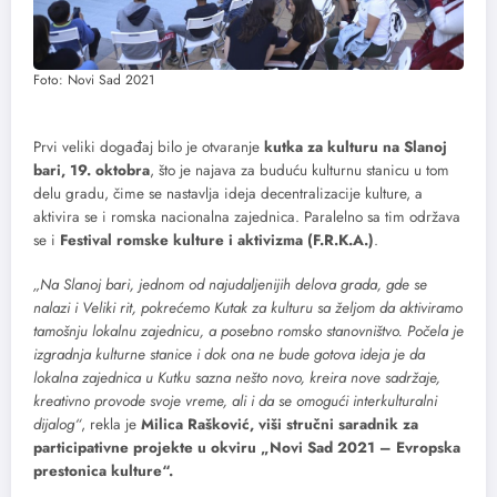
Foto: Novi Sad 2021
Prvi veliki događaj bilo je otvaranje
kutka za kulturu na Slanoj
bari, 19. oktobra
, što je najava za buduću kulturnu stanicu u tom
delu gradu, čime se nastavlja ideja decentralizacije kulture, a
aktivira se i romska nacionalna zajednica. Paralelno sa tim održava
se i
Festival romske kulture i aktivizma (F.R.K.A.)
.
„Na Slanoj bari, jednom od najudaljenijih delova grada, gde se
nalazi i Veliki rit, pokrećemo Kutak za kulturu sa željom da aktiviramo
tamošnju lokalnu zajednicu, a posebno romsko stanovništvo. Počela je
izgradnja kulturne stanice i dok ona ne bude gotova ideja je da
lokalna zajednica u Kutku sazna nešto novo, kreira nove sadržaje,
kreativno provode svoje vreme, ali i da se omogući interkulturalni
dijalog“
, rekla je
Milica Rašković, viši stručni saradnik za
participativne projekte u okviru „Novi Sad 2021 – Evropska
prestonica kulture“.