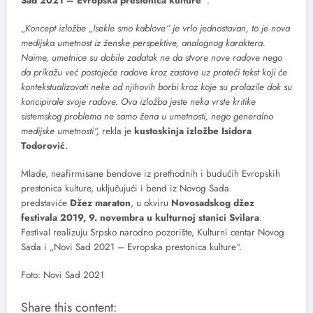
Sad 2021 – Evropska prestonica kulture“
.
„
Koncept izložbe „Isekle smo kablove“ je vrlo jednostavan, to je nova
medijska umetnost iz ženske perspektive, analognog karaktera.
Naime, umetnice su dobile zadatak ne da stvore nove radove nego
da prikažu već postojeće radove kroz zastave uz prateći tekst koji će
kontekstualizovati neke od njihovih borbi kroz koje su prolazile dok su
koncipirale svoje radove. Ova izložba jeste neka vrste kritike
sistemskog problema ne samo žena u umetnosti, nego generalno
medijske umetnosti“,
rekla je
kustoskinja izložbe Isidora
Todorović
.
Mlade, neafirmisane bendove iz prethodnih i budućih Evropskih
prestonica kulture, uključujući i bend iz Novog Sada
predstaviće
Džez maraton
, u okviru
Novosadskog džez
festivala 2019, 9. novembra u kulturnoj stanici Svilara
.
Festival realizuju Srpsko narodno pozorište, Kulturni centar Novog
Sada i „Novi Sad 2021 – Evropska prestonica kulture“.
Foto: Novi Sad 2021
Share this content: