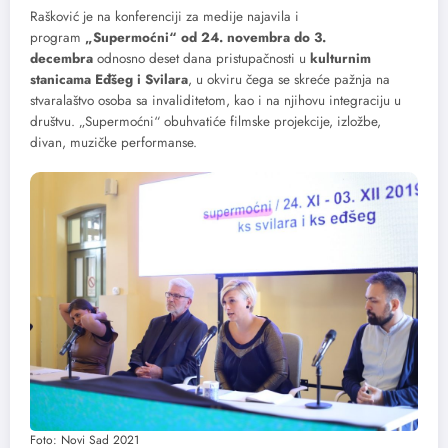
Rašković je na konferenciji za medije najavila i
program
„Supermoćni“ od 24. novembra do 3.
decembra
odnosno deset dana pristupačnosti u
kulturnim
stanicama Eđšeg i Svilara
, u okviru čega se skreće pažnja na
stvaralaštvo osoba sa invaliditetom, kao i na njihovu integraciju u
društvu. „Supermoćni“ obuhvatiće filmske projekcije, izložbe,
divan, muzičke performanse.
Foto: Novi Sad 2021