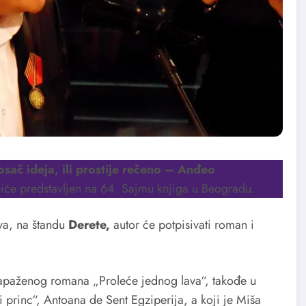
sač ideja, ili prostije rečeno – Anđeo
iće predstavljen na 64. Sajmu knjiga u Beogradu.
va, na štandu
Derete,
autor će
potpisivati roman i
 zapaženog romana „Proleće jednog lava“, takođe u
princ“, Antoana de Sent Egziperija, a koji je Miša