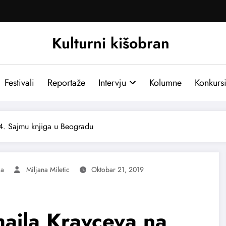
Kulturni kišobran
Festivali
Reportaže
Intervju
Kolumne
Konkurs
4. Sajmu knjiga u Beogradu
ga
Miljana Miletic
Oktobar 21, 2019
ajla Kravceva na