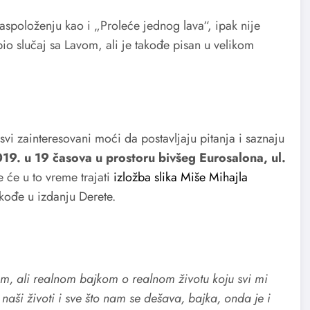
raspoloženju kao i „Proleće jednog lava“, ipak nije
io slučaj sa Lavom, ali je takođe pisan u velikom
vi zainteresovani moći da postavljaju pitanja i saznaju
9. u 19 časova u prostoru bivšeg Eurosalona, ul.
e će u to vreme trajati
izložba slika Miše Mihajla
kođe u izdanju Derete.
m, ali realnom bajkom o realnom životu koju svi mi
naši životi i sve što nam se dešava, bajka, onda je i