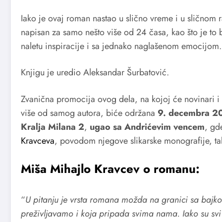
Iako je ovaj roman nastao u slično vreme i u sličnom 
napisan za samo nešto više od 24 časa, kao što je to b
naletu inspiracije i sa jednako naglašenom emocijom.
Knjigu je uredio Aleksandar Šurbatović.
Zvanična promocija ovog dela, na kojoj će novinari i s
više od samog autora, biće održana
9. decembra 201
Kralja Milana 2
,
ugao sa Andrićevim vencem
, gd
Kravceva
, povodom njegove slikarske monografije, ta
Miša Mihajlo Kravcev o romanu:
“
U pitanju je vrsta romana možda na granici sa bajko
preživljavamo i koja pripada svima nama. Iako su svi 