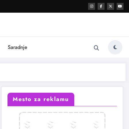
i
Saradnje
Mesto za reklamu