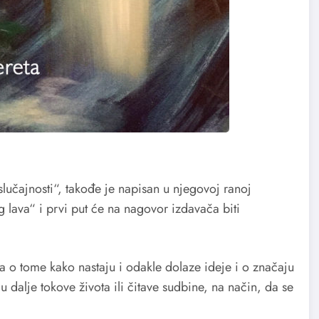
lučajnosti“, takođe je napisan u njegovoj ranoj
lava“ i prvi put će na nagovor izdavača biti
ka o tome kako nastaju i odakle dolaze ideje i o značaju
u dalje tokove života ili čitave sudbine, na način, da se