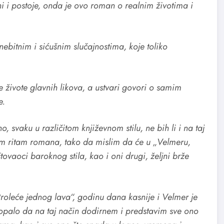
ni i postoje, onda je ovo roman o realnim životima i
bitnim i sićušnim slučajnostima, koje toliko
 živote glavnih likova, a ustvari govori o samim
e.
, svaku u različitom književnom stilu, ne bih li i na taj
am ritam romana, tako da mislim da će u „Velmeru,
tovaoci baroknog stila, kao i oni drugi, željni brže
roleće jednog lava“, godinu dana kasnije i Velmer je
palo da na taj način dodirnem i predstavim sve ono