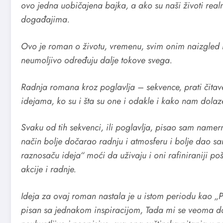
ovo jedna uobičajena bajka, a ako su naši životi real
događajima.
Ovo je roman o životu, vremenu, svim onim naizgled ne
neumoljivo određuju dalje tokove svega.
Radnja romana kroz poglavlja – sekvence, prati čitave
idejama, ko su i šta su one i odakle i kako nam dolaz
Svaku od tih sekvenci, ili poglavlja, pisao sam namerno
način bolje dočarao radnju i atmosferu i bolje dao s
raznosaču ideja“ moći da uživaju i oni rafiniraniji poš
akcije i radnje.
Ideja za ovaj roman nastala je u istom periodu kao „P
pisan sa jednakom inspiracijom, Tada mi se veoma do