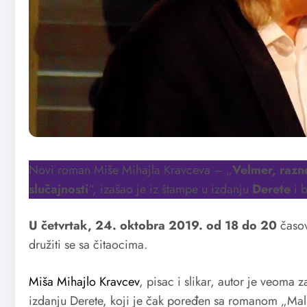
Novi roman Miše Mihajla Kravceva – „
Velmer, razno
slučajnosti
“, izašao je iz štampe u izdanju
Derete
i b
U četvrtak, 24. oktobra 2019. od 18 do 20
časo
družiti se sa čitaocima.
Miša Mihajlo Kravcev
, pisac i slikar, autor je veoma
izdanju Derete, koji je čak poređen sa romanom „Mali 