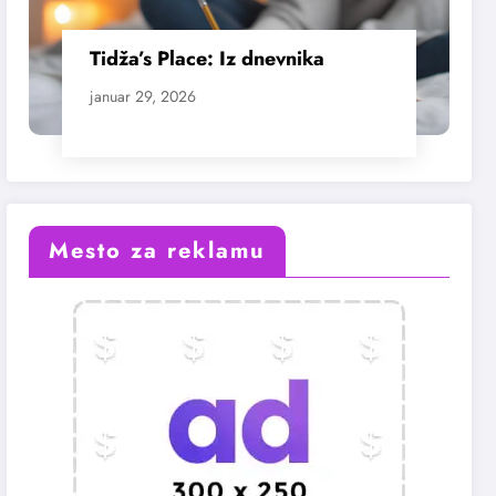
Tidža’s Place: Iz dnevnika
januar 29, 2026
Mesto za reklamu