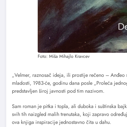
Foto: Miša Mihajlo Kravcev
„Velmer, raznosač ideja, ili prostije rečeno – Anđeo s
mladosti, 1983-će, godinu dana posle „Proleća jednog 
predstavljen široj javnosti pod tim nazivom.
Sam roman je pitka i topla, ali duboka i suštinska baj
svih tih naizgled malih trenutaka, koji zapravo određuj
ova knjiga inspiracije jednostavno čita u dahu.