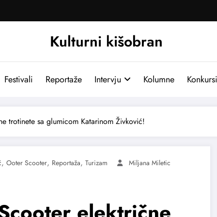
Kulturni kišobran
Festivali
Reportaže
Intervju
Kolumne
Konkurs
ne trotinete sa glumicom Katarinom Živković!
,
,
,
ć
Ooter Scooter
Reportaža
Turizam
Miljana Miletic
Scooter električne