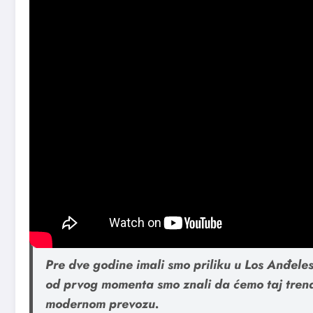
Ooter Scooter
je prvo i jedino mesto u Beogradu gd
servisirate.
Nastao kada je grupa lokalaca odlučila da donese nešt
malo drugačijeg ugla.
Pre dve godine imali smo priliku u Los Anđeles
od prvog momenta smo znali da ćemo taj trend d
modernom prevozu.