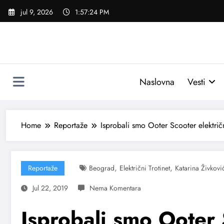
Skoči
jul 9, 2026
1:57:26 PM
na
sadržaj
Naslovna
Vesti
Home
Reportaže
Isprobali smo Ooter Scooter električ
,
,
Reportaže
Beograd
Električni Trotinet
Katarina Živkovi
Jul 22, 2019
Isprobali smo Ooter 