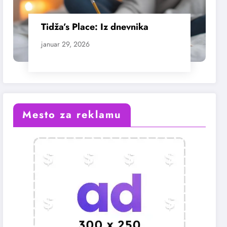
Tidža’s Place: Iz dnevnika
januar 29, 2026
Mesto za reklamu