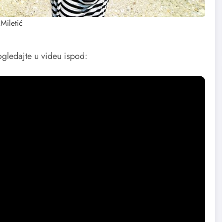
Miletić
ogledajte u videu ispod: