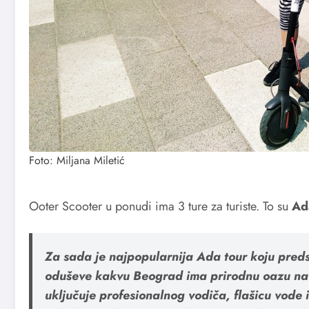
Foto: Miljana Miletić
Ooter Scooter u ponudi ima 3 ture za turiste. To su
Ad
Za sada je najpopularnija Ada tour koju preds
oduševe kakvu Beograd ima prirodnu oazu na 
uključuje profesionalnog vodiča, flašicu vode 