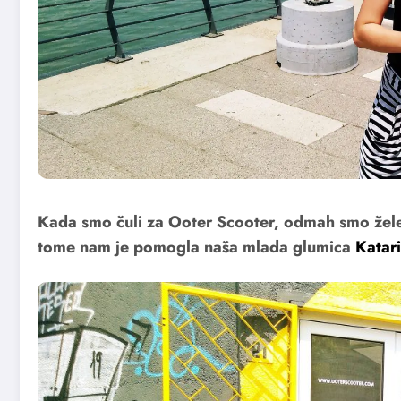
Kada smo čuli za Ooter Scooter, odmah smo žele
tome nam je pomogla naša mlada glumica
Katar