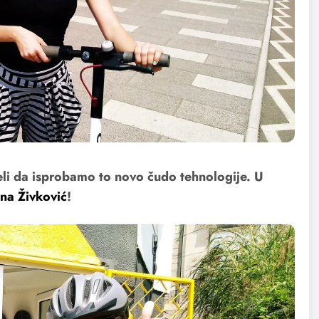
li da isprobamo to novo čudo tehnologije. U
ina Živković
!