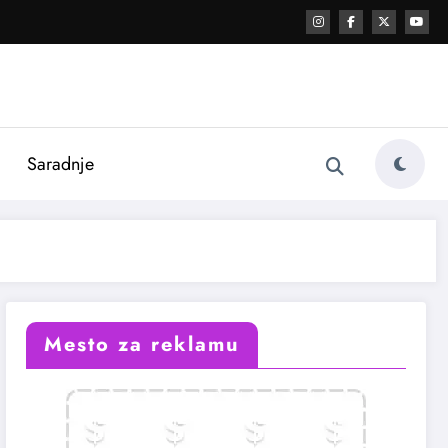
i
Saradnje
Mesto za reklamu