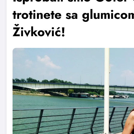
trotinete sa glumic
Živković!