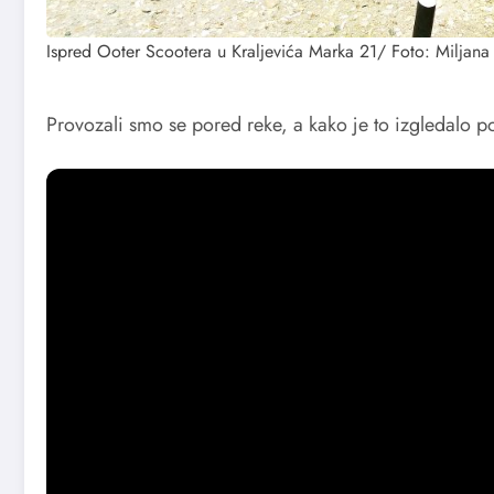
Ispred Ooter Scootera u Kraljevića Marka 21/ Foto: Miljana 
Provozali smo se pored reke, a kako je to izgledalo p