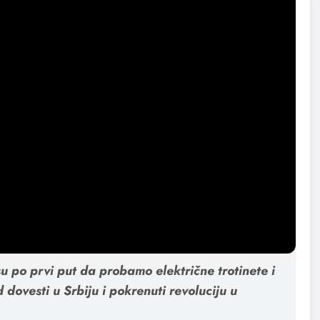
e možete da
iznajmite
električni trotinet, kao i da ga
o novo u Srbiju, kako bi turistima pokazali Beograd iz
u po prvi put da probamo električne trotinete i
ovesti u Srbiju i pokrenuti revoluciju u