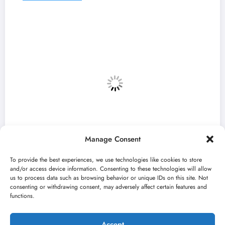
Manage Consent
To provide the best experiences, we use technologies like cookies to store
and/or access device information. Consenting to these technologies will allow
us to process data such as browsing behavior or unique IDs on this site. Not
consenting or withdrawing consent, may adversely affect certain features and
a“ otvara 59. Bitef u
„Najveći mali fe
functions.
avgusta u Srems
jun 23, 2026
rni kišobran
Kulturn
Accept