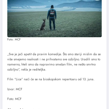
Foto: MCF
„Sve je jači apetit da pravim komedije. Što smo stariji mislim da se
više smejemo realnosti i ne prihvatamo sve ozbiljno. Uradili smo to
namerno, hteli smo da napravimo smešan film, ne nešto smrtno
ozbiljno”, rekla je rediteljka.
Film “Lice” naći će se na bioskopskom repertoaru od 13. juna.
Izvor: MCF
Foto: MCF