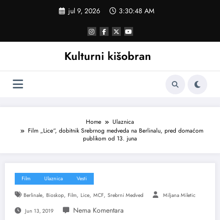
Skoči
jul 9, 2026
3:30:49 AM
na
sadržaj
Kulturni kišobran
Home
Ulaznica
Film „Lice“, dobitnik Srebrnog medveda na Berlinalu, pred domaćom
publikom od 13. juna
Film
Ulaznica
Vesti
,
,
,
,
,
Berlinale
Bioskop
Film
Lice
MCF
Srebrni Medved
Miljana Miletic
Jun 13, 2019