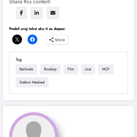
Share this content:
Podeli ovaj tekst ako ti se dopao:
More
Tag
Berlinale
Bioskop
Film
Lice
MCF
Srebrni Medved