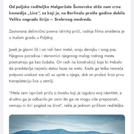
Od poljske rediteljke Malgoržate Šumovske stiže nam crna
komedija „Lice“, za koji je, na Berlinalu prošle godine dobila
Veliku nagradu žirija – Srebrnog medveda.
Zasnovana delimično prema istinitoj priči, radnja filma smeštena je
u malom gradu u Poljskoj.
Jasek je glavni lik i on voli hevi metal, svoju devojku i svog psa.
Njegova porodica i stanovnici njegovog malog rodnog mesta
posmatraju ga kao čudaka. On radi na konstrukciji koja bi trebalo
da predstavlja najveću statuu Isusa na svetu. Kada ga teška nesreća
potpuno unakazi sve oči su uprte u njega, dok on prolazi kroz prvu
transplataciju lica u zemlji.
“Htela sam ispričati priču o čoveku koji je izgubio svoj identitet, a
društvo ga je odbacilo jer osim što ga ne mogu više prepoznati,
nemaju ni širi pogled na život”, rekla je jednom prilikom rediteljka.