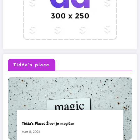
Tidža’s place
Tidža’s Place: Život je magičan
mart 5, 2026