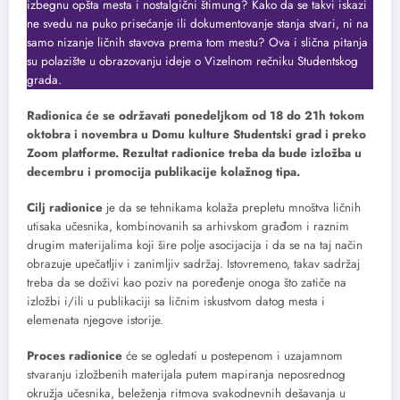
izbegnu opšta mesta i nostalgični štimung? Kako da se takvi iskazi
ne svedu na puko prisećanje ili dokumentovanje stanja stvari, ni na
samo nizanje ličnih stavova prema tom mestu? Ova i slična pitanja
su polazište u obrazovanju ideje o Vizelnom rečniku Studentskog
grada.
Radionica će se održavati ponedeljkom od 18 do 21h tokom
oktobra i novembra u Domu kulture Studentski grad i preko
Zoom platforme. Rezultat radionice treba da bude izložba u
decembru i promocija publikacije kolažnog tipa.
Cilj radionice
je da se tehnikama kolaža prepletu mnoštva ličnih
utisaka učesnika, kombinovanih sa arhivskom građom i raznim
drugim materijalima koji šire polje asocijacija i da se na taj način
obrazuje upečatljiv i zanimljiv sadržaj. Istovremeno, takav sadržaj
treba da se doživi kao poziv na poređenje onoga što zatiče na
izložbi i/ili u publikaciji sa ličnim iskustvom datog mesta i
elemenata njegove istorije.
Proces radionice
će se ogledati u postepenom i uzajamnom
stvaranju izložbenih materijala putem mapiranja neposrednog
okružja učesnika, beleženja ritmova svakodnevnih dešavanja u