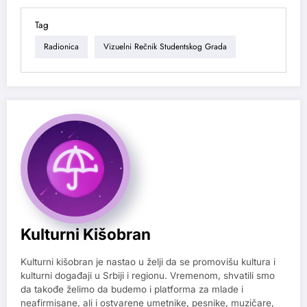
Tag
Radionica
Vizuelni Rečnik Studentskog Grada
Kulturni Kišobran
Kulturni kišobran je nastao u želji da se promovišu kultura i
kulturni događaji u Srbiji i regionu. Vremenom, shvatili smo
da takođe želimo da budemo i platforma za mlade i
neafirmisane, ali i ostvarene umetnike, pesnike, muzičare,