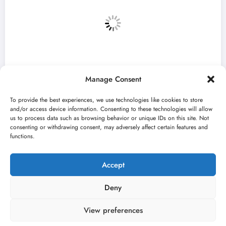
Manage Consent
To provide the best experiences, we use technologies like cookies to store
and/or access device information. Consenting to these technologies will allow
us to process data such as browsing behavior or unique IDs on this site. Not
consenting or withdrawing consent, may adversely affect certain features and
Bitef u
„Najveći mali festival u Vojvodi
functions.
avgusta u Sremskoj Mitrovici
jun 23, 2026
Kulturni kišobran
Accept
Deny
View preferences
O nama
Uslovi
Kontakt