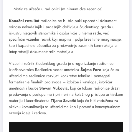
Motiv za učešće u radionici (minimum dve rečenice)
Konačni rezultat
radionice ne bi bio puki uporedni dokument
odnosa nekadašnjih i sadašnjih doživljaja Studentskog grada u
iskustvu njegovih stanovnika i osoba koje u njemu rade, već
specifični vizuelni rečnik koji mapira i polja kreativne imaginacije,
kao i kapacitete učesnika za proizvodnju zaumnih konstrukcija u
intepretaciji dokumentarnih materijala.
Vizuelni rečnik Studentskog grada je drugo izdanje radionice
Izložbotvornica Radionicu vode: umetnica
Šejma Fere
koja će sa
učesnicima radionice razvijati konkretne tehnike i pomagati
formatiranje finalnih proizvoda – izložbe i kataloga, istoričar
umetnosti i kustos
Stevan Vuković
, koji će tokom radionice držati
predavanja o postupcima i primerima kolažnog pristupa arhivskom
materiju i koordinatorka
Tijana Savatić
koja će biti zadužena za
aktivnu komunikaciju sa učesnicima kao i pomoć u konceptualnom
razvoju ideja i radova.