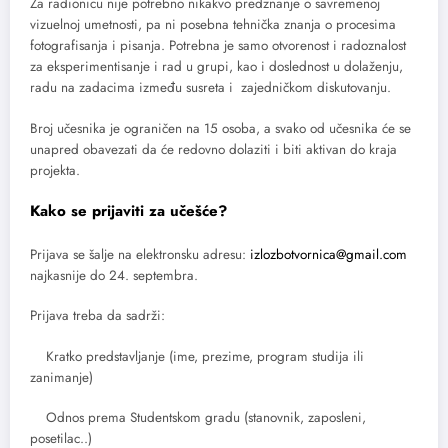
Za radionicu nije potrebno nikakvo predznanje o savremenoj
vizuelnoj umetnosti, pa ni posebna tehnička znanja o procesima
fotografisanja i pisanja. Potrebna je samo otvorenost i radoznalost
za eksperimentisanje i rad u grupi, kao i doslednost u dolaženju,
radu na zadacima između susreta i zajedničkom diskutovanju.
Broj učesnika je ograničen na 15 osoba, a svako od učesnika će se
unapred obavezati da će redovno dolaziti i biti aktivan do kraja
projekta.
Kako se prijaviti za učešće?
Prijava se šalje na elektronsku adresu:
izlozbotvornica@gmail.com
najkasnije do 24. septembra.
Prijava treba da sadrži:
Kratko predstavljanje (ime, prezime, program studija ili
zanimanje)
Odnos prema Studentskom gradu (stanovnik, zaposleni,
posetilac..)