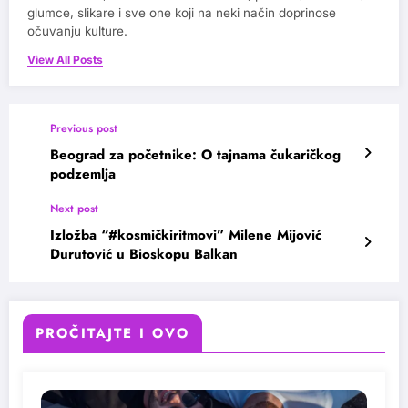
glumce, slikare i sve one koji na neki način doprinose
očuvanju kulture.
View All Posts
Previous post
Beograd za početnike: O tajnama čukaričkog
podzemlja
Next post
Izložba “#kosmičkiritmovi” Milene Mijović
Durutović u Bioskopu Balkan
PROČITAJTE I OVO