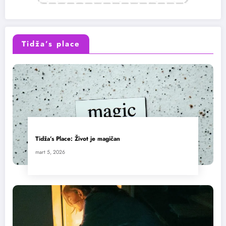
Tidža’s place
Tidža’s Place: Život je magičan
mart 5, 2026