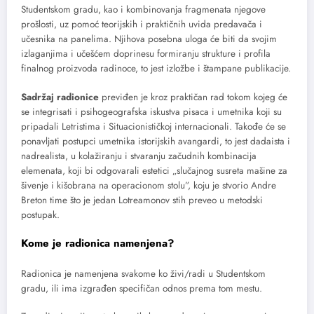
Studentskom gradu, kao i kombinovanja fragmenata njegove
prošlosti, uz pomoć teorijskih i praktičnih uvida predavača i
učesnika na panelima. Njihova posebna uloga će biti da svojim
izlaganjima i učešćem doprinesu formiranju strukture i profila
finalnog proizvoda radinoce, to jest izložbe i štampane publikacije.
Sadržaj radionice
previđen je kroz praktičan rad tokom kojeg će
se integrisati i psihogeografska iskustva pisaca i umetnika koji su
pripadali Letristima i Situacionističkoj internacionali. Takođe će se
ponavljati postupci umetnika istorijskih avangardi, to jest dadaista i
nadrealista, u kolažiranju i stvaranju začudnih kombinacija
elemenata, koji bi odgovarali estetici „slučajnog susreta mašine za
šivenje i kišobrana na operacionom stolu”, koju je stvorio Andre
Breton time što je jedan Lotreamonov stih preveo u metodski
postupak.
Kome je radionica namenjenа?
Radionica je namenjena svakome ko živi/radi u Studentskom
gradu, ili ima izgrađen specifičan odnos prema tom mestu.