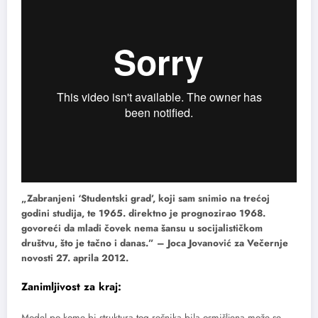
„Zabranjeni ‘Studentski grad’, koji sam snimio na trećoj
godini studija, te 1965. direktno je prognozirao 1968.
govoreći da mladi čovek nema šansu u socijalističkom
društvu, što je tačno i danas.” – Joca Jovanović za Večernje
novosti 27. aprila 2012.
Zanimljivost za kraj:
Model po kome bi struktura tog rečnika bila osmišljena može se