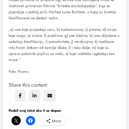
ilustrovati primerom fiktivne “kineske encikolopedije”, koja se
pojavljuje u jednoj priči Horhea Luisa Borhesa, u kojoj su životnje
klasifikovane na sledeći način:
„a) one koje pripadaju caru, b) balsamovane, c) pitome, d) svinje
koje sisaju, e) sirene, f) predivne, g) pse lutalice, h) one uključene u
sadašnju klasifikaciju, i) pomahnitale, j) neizbrojive, k) naslikane
vrlo finom četkom od kamilje dlake, l) i tako dalje, m) koje su
upravo polomile pojilicu za vodu, n) koje izdaleka izgledaju kao
muve.“
Foto: Promo
Share this content:
Podeli ovaj tekst ako ti se dopao:
More