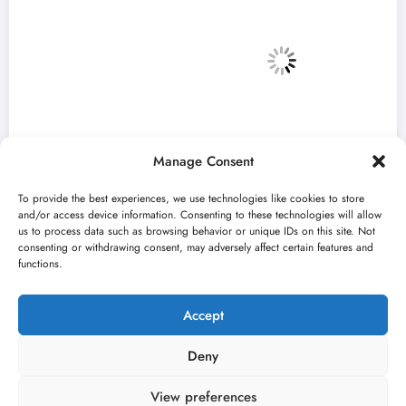
Manage Consent
To provide the best experiences, we use technologies like cookies to store
and/or access device information. Consenting to these technologies will allow
us to process data such as browsing behavior or unique IDs on this site. Not
consenting or withdrawing consent, may adversely affect certain features and
„Najveći mali festival u Vojvodini“ i ovog
functions.
avgusta u Sremskoj Mitrovici
jun 23, 2026
Kulturni kišobran
Accept
Deny
View preferences
O nama
Uslovi
Kontakt