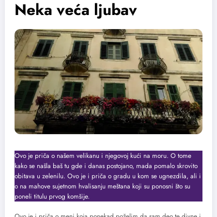
Neka veća ljubav
Ovo je priča o našem velikanu i njegovoj kući na moru. O tome
kako se našla baš tu gde i danas postojano, mada pomalo skrovito
obitava u zelenilu. Ovo je i priča o gradu u kom se ugnezdila, ali i
o na mahove sujetnom hvalisanju meštana koji su ponosni što su
poneli titulu prvog komšije.
Ovo je i priča o meni koja ponekad poželim da sam deo te divne i