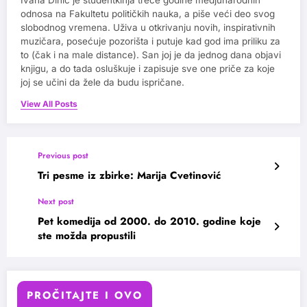
odnosa na Fakultetu političkih nauka, a piše veći deo svog
slobodnog vremena. Uživa u otkrivanju novih, inspirativnih
muzičara, posećuje pozorišta i putuje kad god ima priliku za
to (čak i na male distance). San joj je da jednog dana objavi
knjigu, a do tada osluškuje i zapisuje sve one priče za koje
joj se učini da žele da budu ispričane.
View All Posts
Previous post
Tri pesme iz zbirke: Marija Cvetinović
Next post
Pet komedija od 2000. do 2010. godine koje
ste možda propustili
PROČITAJTE I OVO