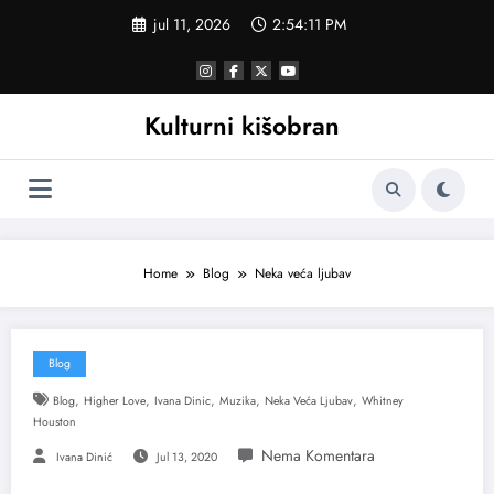
Skoči
jul 11, 2026
2:54:12 PM
na
sadržaj
Kulturni kišobran
Home
Blog
Neka veća ljubav
Blog
,
,
,
,
,
Blog
Higher Love
Ivana Dinic
Muzika
Neka Veća Ljubav
Whitney
Houston
Ivana Dinić
Jul 13, 2020