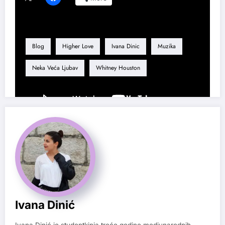
Tag
Blog
Higher Love
Ivana Dinic
Muzika
Neka Veća Ljubav
Whitney Houston
Ivana Dinić
Ivana Dinić je studentkinja treće godine medjunarodnih