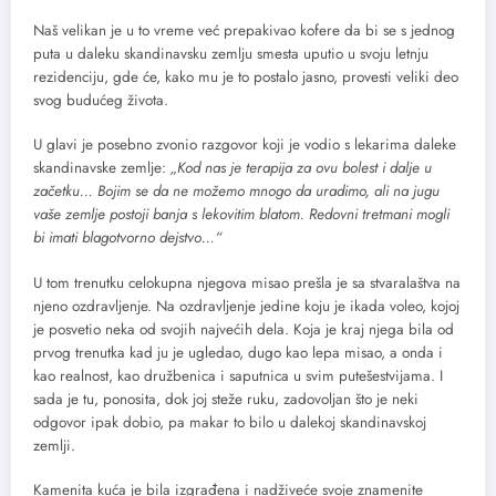
Naš velikan je u to vreme već prepakivao kofere da bi se s jednog
puta u daleku skandinavsku zemlju smesta uputio u svoju letnju
rezidenciju, gde će, kako mu je to postalo jasno, provesti veliki deo
svog budućeg života.
U glavi je posebno zvonio razgovor koji je vodio s lekarima daleke
skandinavske zemlje:
„Kod nas je terapija za ovu bolest i dalje u
začetku… Bojim se da ne možemo mnogo da uradimo, ali na jugu
vaše zemlje postoji banja s lekovitim blatom. Redovni tretmani mogli
bi imati blagotvorno dejstvo…“
U tom trenutku celokupna njegova misao prešla je sa stvaralaštva na
njeno ozdravljenje. Na ozdravljenje jedine koju je ikada voleo, kojoj
je posvetio neka od svojih najvećih dela. Koja je kraj njega bila od
prvog trenutka kad ju je ugledao, dugo kao lepa misao, a onda i
kao realnost, kao družbenica i saputnica u svim putešestvijama. I
sada je tu, ponosita, dok joj steže ruku, zadovoljan što je neki
odgovor ipak dobio, pa makar to bilo u dalekoj skandinavskoj
zemlji.
Kamenita kuća je bila izgrađena i nadživeće svoje znamenite