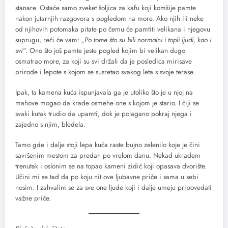
stanare. Ostaće samo zveket šoljica za kafu koji komšije pamte
nakon jutarnjih razgovora s pogledom na more. Ako njih ili neke
od njihovih potomaka pitate po čemu će pamtiti velikana i njegovu
suprugu, reći će vam:
„Po tome što su bili normalni i topli ljudi, kao i
svi“
. Ono što još pamte jeste pogled kojim bi velikan dugo
osmatrao more, za koji su svi držali da je posledica mirisave
prirode i lepote s kojom se susretao svakog leta s svoje terase.
Ipak, ta kamena kuća ispunjavala ga je utoliko što je u njoj na
mahove mogao da krade osmehe one s kojom je stario. I čiji se
svaki kutak trudio da upamti, dok je polagano pokraj njega i
zajedno s njim, bledela.
Tamo gde i dalje stoji lepa kuća raste bujno zelenilo koje je čini
savršenim mestom za predah po vrelom danu. Nekad ukradem
trenutak i oslonim se na topao kameni zidić koji opasava dvorište.
Učini mi se tad da po koju nit ove ljubavne priče i sama u sebi
nosim. I zahvalim se za sve one ljude koji i dalje umeju pripovedati
važne priče.