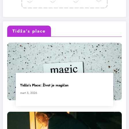
Tidža’s place
Tidža’s Place: Život je magičan
mart 5, 2026