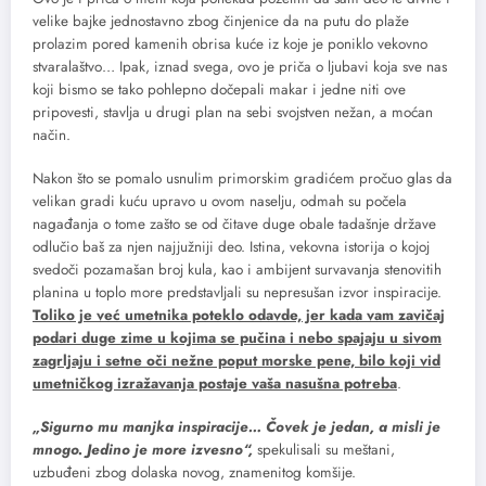
velike bajke jednostavno zbog činjenice da na putu do plaže
prolazim pored kamenih obrisa kuće iz koje je poniklo vekovno
stvaralaštvo… Ipak, iznad svega, ovo je priča o ljubavi koja sve nas
koji bismo se tako pohlepno dočepali makar i jedne niti ove
pripovesti, stavlja u drugi plan na sebi svojstven nežan, a moćan
način.
Nakon što se pomalo usnulim primorskim gradićem pročuo glas da
velikan gradi kuću upravo u ovom naselju, odmah su počela
nagađanja o tome zašto se od čitave duge obale tadašnje države
odlučio baš za njen najjužniji deo. Istina, vekovna istorija o kojoj
svedoči pozamašan broj kula, kao i ambijent survavanja stenovitih
planina u toplo more predstavljali su nepresušan izvor inspiracije.
Toliko je već umetnika poteklo odavde, jer kada vam zavičaj
podari duge zime u kojima se pučina i nebo spajaju u sivom
zagrljaju i setne oči nežne poput morske pene, bilo koji vid
umetničkog izražavanja postaje vaša nasušna potreba
.
„Sigurno mu manjka inspiracije… Čovek je jedan, a misli je
mnogo. Jedino je more izvesno“,
spekulisali su meštani,
uzbuđeni zbog dolaska novog, znamenitog komšije.