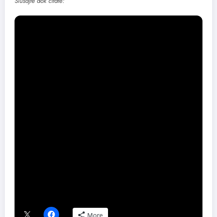
Slušajte dok čitate:
Foto: Ivana Dinić
Share this content:
Podeli ovaj tekst ako ti se dopao:
More