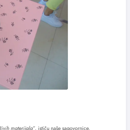
ivih materijala”
, ističu naše sagovornice.