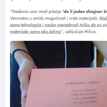
“Nedavno smo imali pitanje
‘da li jedan dizajner 
Verovatno u smislu mogućnosti i vrsta materijala.
Misl
sama tehnologija i nauka napredovali toliko da sv
materijale, samo ako želimo
”
, zaključuje Milica.