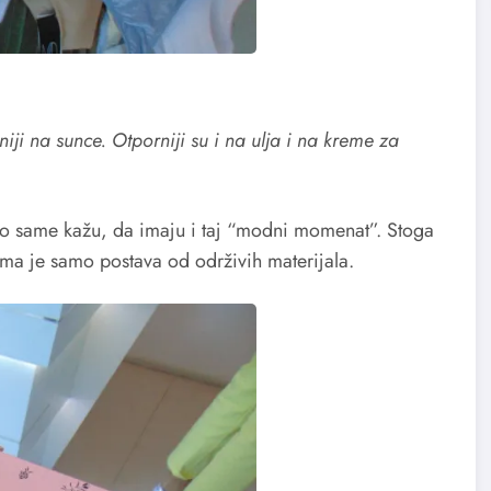
iji na sunce. Otporniji su i na ulja i na kreme za
kako same kažu, da imaju i taj “modni momenat”. Stoga
ima je samo postava od održivih materijala.