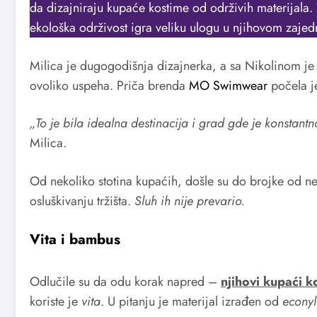
da dizajniraju kupaće kostime od održivih materijala. Z
ekološka održivost igra veliku ulogu u njihovom zaje
Milica je dugogodišnja dizajnerka, a sa Nikolinom je 
ovoliko uspeha. Priča brenda
MO Swimwear
počela j
„To je bila idealna destinacija i grad gde je konstant
Milica.
Od nekoliko stotina kupaćih, došle su do brojke od nek
osluškivanju tržišta.
Sluh ih nije prevario.
Vita i bambus
Odlučile su da odu korak napred –
njihovi kupaći k
koriste je
vita
. U pitanju je materijal izrađen od
econy