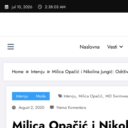
Skoči
jul 10, 2026
2:38:04 AM
na
sadržaj
Naslovna
Vesti
Home
Intervju
Milica Opačić i Nikolina Jungić: Održ
,
,
Intervju
Moda
Intervju
Milica Opačić
MO Swimwe
Avgust 2, 2020
Milica Opačić i Niko