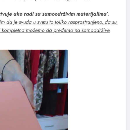
žrtvuje ako radi sa samoodrživim materijalima’
.
im da je svuda u svetu to toliko rasprostranjeno, da su
i mi kompletno možemo da pređemo na samoodržive