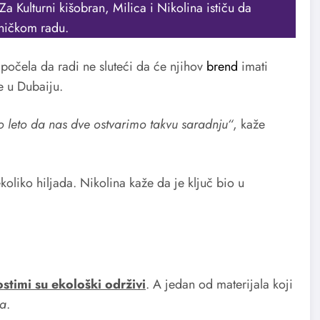
a Kulturni kišobran, Milica i Nikolina ističu da
dničkom radu.
počela da radi ne sluteći da će njihov
brend
imati
e u Dubaiju.
no leto da nas dve ostvarimo takvu saradnju“
, kaže
oliko hiljada. Nikolina kaže da je ključ bio u
ostimi su ekološki održivi
. A jedan od materijala koji
la
.