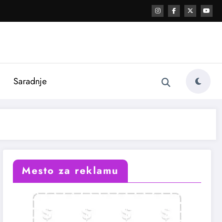
i
Saradnje
Mesto za reklamu