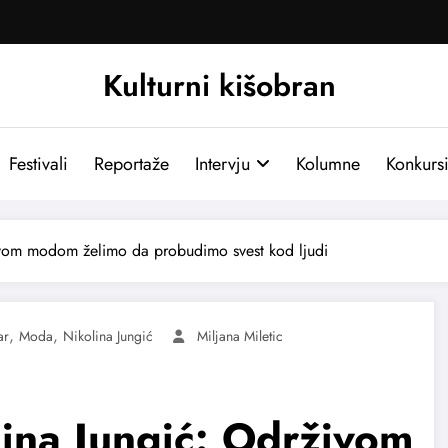
Kulturni kišobran
Festivali
Reportaže
Intervju
Kolumne
Konkurs
ivom modom želimo da probudimo svest kod ljudi
,
,
ar
Moda
Nikolina Jungić
Miljana Miletic
lina Jungić: Održivom