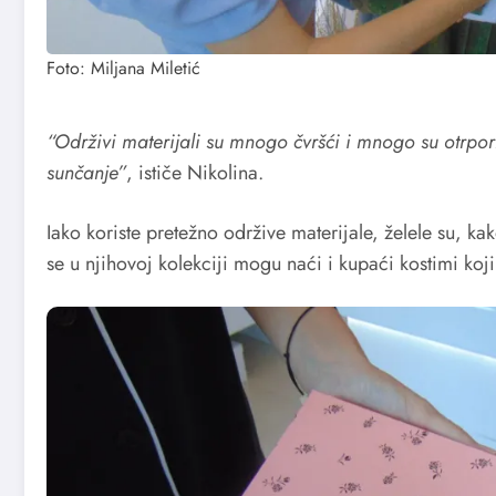
Foto: Miljana Miletić
“Održivi materijali su mnogo čvršći i mnogo su otrporn
sunčanje”
, ističe Nikolina.
Iako koriste pretežno održive materijale, želele su, 
se u njihovoj kolekciji mogu naći i kupaći kostimi koj