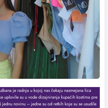
uškana je radnja u kojoj nas čekaju nasmejana lica
e uplovile su u vode dizajniranja kupaćih kostima pre
 jednu novinu – jedne su od retkih koje su se usudile