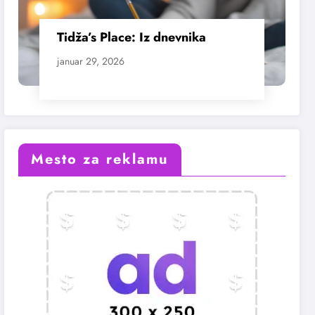
Tidža’s Place: Iz dnevnika
januar 29, 2026
Mesto za reklamu