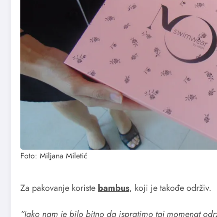
Foto: Miljana Miletić
Za pakovanje koriste
bambus
, koji je takođe održiv.
“Jako nam je bilo bitno da ispratimo taj momenat održ