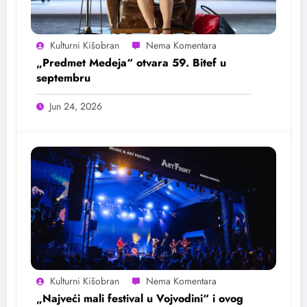
Kulturni Kišobran
„Predmet Medeja“ otvara 59. Bitef u
septembru
Jun 24, 2026
Kulturni Kišobran
„Najveći mali festival u Vojvodini“ i ovog