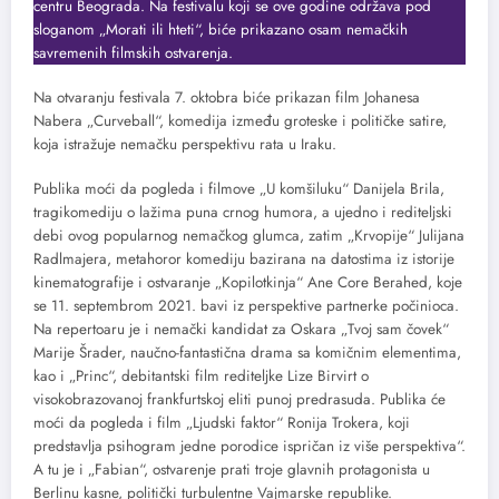
centru Beograda. Na festivalu koji se ove godine održava pod
sloganom „Morati ili hteti“, biće prikazano osam nemačkih
savremenih filmskih ostvarenja.
Na otvaranju festivala 7. oktobra
biće prikazan film Johanesa
Nabera „Curveball“, komedija između groteske i političke satire,
koja istražuje nemačku perspektivu rata u Iraku.
Publika moći da pogleda i filmove „U komšiluku“ Danijela Brila,
tragikomediju o lažima puna crnog humora, a ujedno i rediteljski
debi ovog popularnog nemačkog glumca, zatim „Krvopije“ Julijana
Radlmajera, metahoror komediju bazirana na datostima iz istorije
kinematografije i ostvaranje „Kopilotkinja“ Ane Core Berahed, koje
se 11. septembrom 2021. bavi iz perspektive partnerke počinioca.
Na repertoaru je i nemački kandidat za Oskara „Tvoj sam čovek“
Marije Šrader, naučno-fantastična drama sa komičnim elementima,
kao i „Princ“, debitantski film rediteljke Lize Birvirt o
visokobrazovanoj frankfurtskoj eliti punoj predrasuda. Publika će
moći da pogleda i film „Ljudski faktor“ Ronija Trokera, koji
predstavlja psihogram jedne porodice ispričan iz više perspektiva“.
A tu je i „Fabian“, ostvarenje prati troje glavnih protagonista u
Berlinu kasne, politički turbulentne Vajmarske republike.