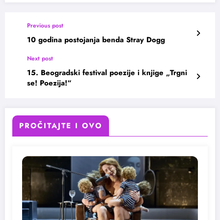
Previous post
10 godina postojanja benda Stray Dogg
Next post
15. Beogradski festival poezije i knjige „Trgni
se! Poezija!“
PROČITAJTE I OVO