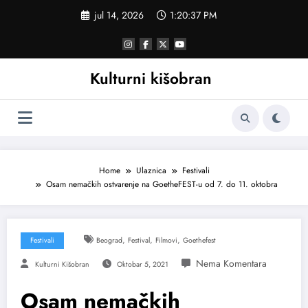
Skoči
jul 14, 2026
1:20:37 PM
na
sadržaj
Kulturni kišobran
Home
Ulaznica
Festivali
Osam nemačkih ostvarenje na GoetheFEST-u od 7. do 11. oktobra
,
,
,
Festivali
Beograd
Festival
Filmovi
Goethefest
Kulturni Kišobran
Oktobar 5, 2021
Osam nemačkih