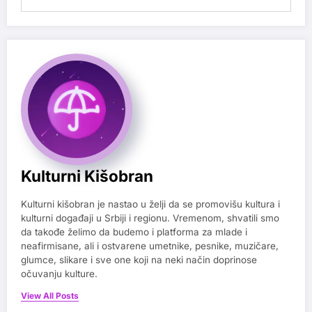
Kulturni Kišobran
Kulturni kišobran je nastao u želji da se promovišu kultura i
kulturni događaji u Srbiji i regionu. Vremenom, shvatili smo
da takođe želimo da budemo i platforma za mlade i
neafirmisane, ali i ostvarene umetnike, pesnike, muzičare,
glumce, slikare i sve one koji na neki način doprinose
očuvanju kulture.
View All Posts