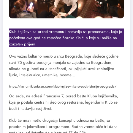
Klub književnika prkosi vremenu i nastavlja sa promenama, koje je
početkom ove godine započeo Branko Kisić, a koje su naišle na
izuzetan prijem.
Ovo važno kulturno mesto u srcu Beograda, koje sledeće godine
slavi 75 godina postojnja menjalo se zajedno sa Beogradom,
nikada ne gubeći na autentičnosti, okupljajući uvek zanimljive
ljude, intelektualce, umetnike, boeme…
https://kulturnikisobran.com/klub-knjizevnika-svedok-istorije-beograda/
Od sada, na adresi Francuska 7, pored bašte Kluba književnika,
koja je postala centralni deo ovog restorana, legendarni Klub se
budi i nastavlja svoj život.
Klub će imati nešto drugačiji koncept u odnosu na baštu, sa
posebnim jelovnikom i programom. Radno vreme biće tri dana
nedeljno, od četvrtka do subote od 17 do 23h.