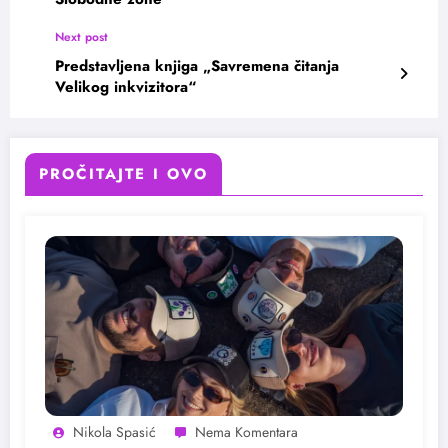
Next post
Predstavljena knjiga „Savremena čitanja
Velikog inkvizitora“
PROČITAJTE I OVO
Nikola Spasić