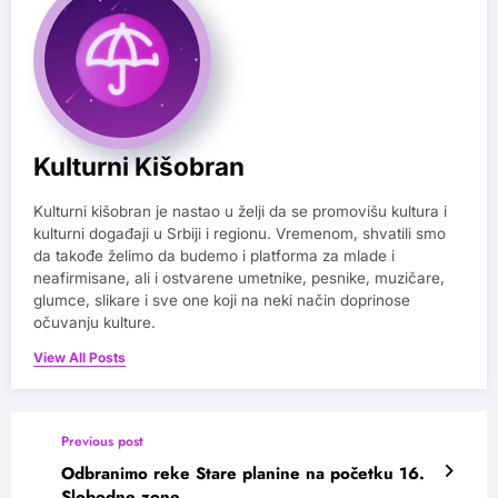
Kulturni Kišobran
Kulturni kišobran je nastao u želji da se promovišu kultura i
kulturni događaji u Srbiji i regionu. Vremenom, shvatili smo
da takođe želimo da budemo i platforma za mlade i
neafirmisane, ali i ostvarene umetnike, pesnike, muzičare,
glumce, slikare i sve one koji na neki način doprinose
očuvanju kulture.
View All Posts
Previous post
Odbranimo reke Stare planine na početku 16.
Slobodne zone