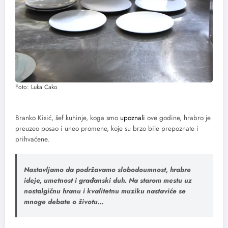
Foto: Luka Cako
Branko Kisić, šef kuhinje, koga smo
upoznali
ove godine, hrabro je
preuzeo posao i uneo promene, koje su brzo bile prepoznate i
prihvaćene.
Nastavljamo da podržavamo slobodoumnost, hrabre
ideje, umetnost i građanski duh. Na starom mestu uz
nostalgičnu hranu i kvalitetnu muziku nastaviće se
mnoge debate o životu…