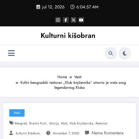
Skoči
jul 12, 2026
6:04:58 AM
na
sadržaj
Kulturni kišobran
Home
Vesti
Kultni beogradski restoran „Klub književnika“ otvorio je vrata svog
legendarnog Kluba
Vesti
,
,
,
,
,
Beograd
Branko Kisić
Istorija
Klub
Klub Književnika
Restoran
Kulturni Kišobran
Novembar 7, 2020