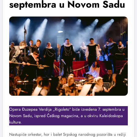
septembra u Novom Sadu
Opera Đuzepea Verdija „Rigoleto“ biće izvedena 7. septembra u
Novom Sadu, ispred Češkog magacina, a u okviru Kaleidoskopa
kulture.
Nastupiće orkestar, hor i balet Srpskog narodnog pozorišta u režiji