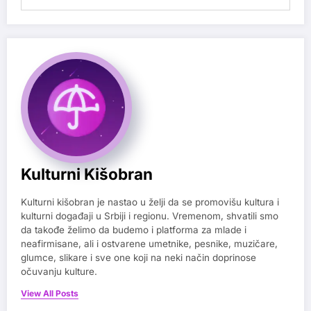
Kulturni Kišobran
Kulturni kišobran je nastao u želji da se promovišu kultura i
kulturni događaji u Srbiji i regionu. Vremenom, shvatili smo
da takođe želimo da budemo i platforma za mlade i
neafirmisane, ali i ostvarene umetnike, pesnike, muzičare,
glumce, slikare i sve one koji na neki način doprinose
očuvanju kulture.
View All Posts