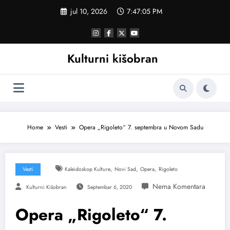
Skoči
jul 10, 2026
7:47:06 PM
na
sadržaj
Kulturni kišobran
Home
Vesti
Opera „Rigoleto“ 7. septembra u Novom Sadu
,
,
,
Vesti
Kaleidoskop Kulture
Novi Sad
Opera
Rigoleto
Kulturni Kišobran
Septembar 6, 2020
Opera „Rigoleto“ 7.