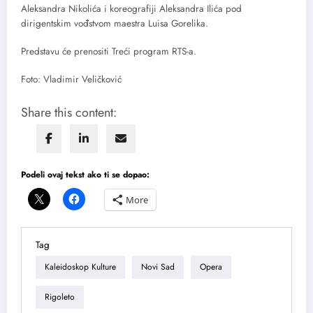
Aleksandra Nikolića i koreografiji Aleksandra Ilića pod
dirigentskim vođstvom maestra Luisa Gorelika.
Predstavu će prenositi Treći program RTS-a.
Foto: Vladimir Veličković
Share this content:
Podeli ovaj tekst ako ti se dopao:
More
Tag
Kaleidoskop Kulture
Novi Sad
Opera
Rigoleto