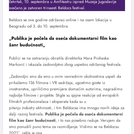
četvrtak, 10. septembra u Amfiteatru ispred Muzeja Jugoslavije
svečano je zatvoren trinaesti Beldocs festival.
Beldocs se ove godine održavao online i na osam lokacija u
Beogradu od 3. do 10. septembra.
„
Publika je počela da oseća dokumentarni film kao
žanr budućnosti
„
Publici se na zatvaranju obratila direktorka Mara Prohaska
Marković i iskazala zadovoljstvo zbog uspešno održanog festivala.
„Zadovoljni smo da smo u ovim vanrednim okolnostima uspeli da
prikažemo 136 filmova i VR sadržaja, ugostimo goste iz
inostranstva, upriličimo premijere domaćim autorima, nagradimo
najbolje filmove i projekte. Stigle su sjajne reakcije od evropskih
filmskih profesionalaca i eksperata kada su u
pitanju
industry
aktivnosti, i tim Beldocsa ima mnogo novih ideja za
dalji razvoj festivala.
Publika je počela da oseća dokumentarni
film kao žanr budućnosti
, i to nas posebno raduje. Verujem da
smo ponudili puno tema za razmišljanje. Vidimo se na Beldocsu
2021″, rekla je ona.