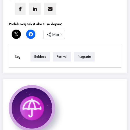
Podeli ovaj tekst ako ti se dopao:
More
Tag
Beldocs
Festival
Nagrade