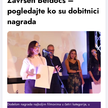
Završen Beldocs –
pogledajte ko su dobitnici
nagrada
Dodelom nagrada najboljim filmovima u četiri kategorije, u