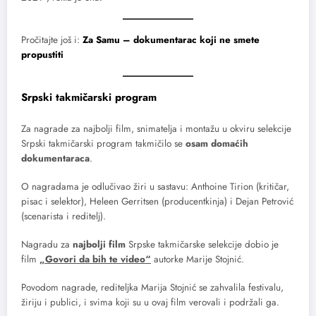
Pročitajte još i:
Za Samu – dokumentarac koji ne smete
propustiti
Srpski takmičarski program
Za nagrade za najbolji film, snimatelja i montažu u okviru selekcije
Srpski takmičarski program takmičilo se
osam domaćih
dokumentaraca
.
O nagradama je odlučivao žiri u sastavu: Anthoine Tirion (kritičar,
pisac i selektor), Heleen Gerritsen (producentkinja) i Dejan Petrović
(scenarista i reditelj).
Nagradu za
najbolji film
Srpske takmičarske selekcije dobio je
film
„Govori da bih te video“
autorke Marije Stojnić.
Povodom nagrade, rediteljka Marija Stojnić se zahvalila festivalu,
žiriju i publici, i svima koji su u ovaj film verovali i podržali ga.