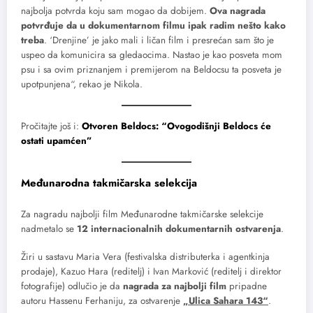
najbolja potvrda koju sam mogao da dobijem.
Ova nagrada
potvrđuje da u dokumentarnom filmu ipak radim nešto kako
treba
. ‘Drenjine’ je jako mali i ličan film i presrećan sam što je
uspeo da komunicira sa gledaocima. Nastao je kao posveta mom
psu i sa ovim priznanjem i premijerom na Beldocsu ta posveta je
upotpunjena“, rekao je Nikola.
Pročitajte još i:
Otvoren Beldocs: “Ovogodišnji Beldocs će
ostati upamćen”
Međunarodna takmičarska selekcija
Za nagradu najbolji film Međunarodne takmičarske selekcije
nadmetalo se
12 internacionalnih dokumentarnih ostvarenja
.
Žiri u sastavu Maria Vera (festivalska distributerka i agentkinja
prodaje), Kazuo Hara (reditelj) i Ivan Marković (reditelj i direktor
fotografije) odlučio je da
nagrada za najbolji film
pripadne
autoru Hassenu Ferhaniju, za ostvarenje
„Ulica Sahara 143“
.