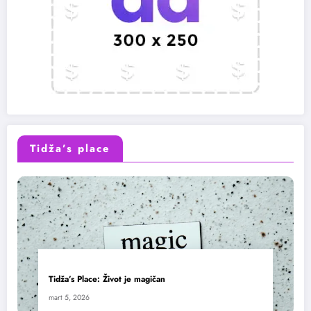
Tidža’s place
Tidža’s Place: Život je magičan
mart 5, 2026