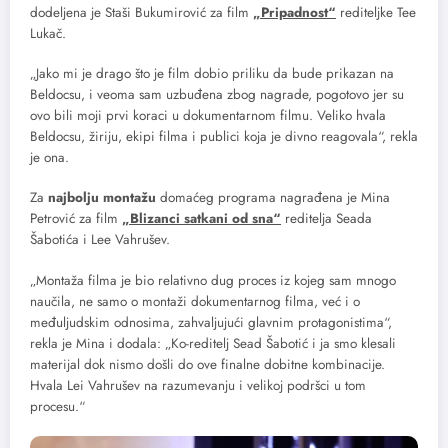
dodeljena je Staši Bukumirović za film
„Pripadnost“
rediteljke Tee
Lukač.
„Jako mi je drago što je film dobio priliku da bude prikazan na
Beldocsu, i veoma sam uzbuđena zbog nagrade, pogotovo jer su
ovo bili moji prvi koraci u dokumentarnom filmu. Veliko hvala
Beldocsu, žiriju, ekipi filma i publici koja je divno reagovala“, rekla
je ona.
Za
najbolju montažu
domaćeg programa nagrađena je Mina
Petrović za film
„Blizanci satkani od sna“
reditelja Seada
Šabotića i Lee Vahrušev.
„Montaža filma je bio relativno dug proces iz kojeg sam mnogo
naučila, ne samo o montaži dokumentarnog filma, već i o
međuljudskim odnosima, zahvaljujući glavnim protagonistima“,
rekla je Mina i dodala: „Ko-reditelj Sead Šabotić i ja smo klesali
materijal dok nismo došli do ove finalne dobitne kombinacije.
Hvala Lei Vahrušev na razumevanju i velikoj podršci u tom
procesu.“