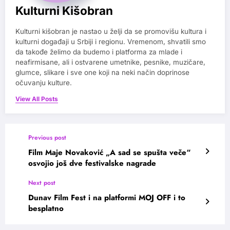
Kulturni Kišobran
Kulturni kišobran je nastao u želji da se promovišu kultura i
kulturni događaji u Srbiji i regionu. Vremenom, shvatili smo
da takođe želimo da budemo i platforma za mlade i
neafirmisane, ali i ostvarene umetnike, pesnike, muzičare,
glumce, slikare i sve one koji na neki način doprinose
očuvanju kulture.
View All Posts
Previous post
Film Maje Novaković „A sad se spušta veče“
osvojio još dve festivalske nagrade
Next post
Dunav Film Fest i na platformi MOJ OFF i to
besplatno