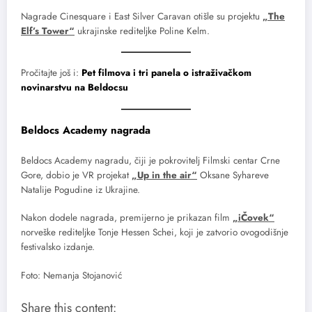
Nagrade Cinesquare i East Silver Caravan otišle su projektu
„The
Elf’s Tower“
ukrajinske rediteljke Poline Kelm.
Pročitajte još i:
Pet filmova i tri panela o istraživačkom
novinarstvu na Beldocsu
Beldocs Academy nagrada
Beldocs Academy nagradu, čiji je pokrovitelj Filmski centar Crne
Gore, dobio je VR projekat
„Up in the air“
Oksane Syhareve
Natalije Pogudine iz Ukrajine.
Nakon dodele nagrada, premijerno je prikazan film
„iČovek“
norveške rediteljke Tonje Hessen Schei, koji je zatvorio ovogodišnje
festivalsko izdanje.
Foto: Nemanja Stojanović
Share this content: