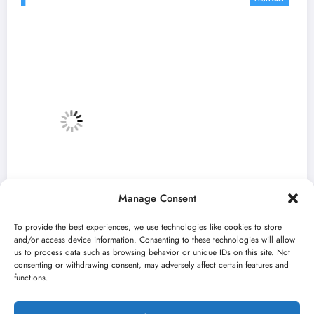
Manage Consent
To provide the best experiences, we use technologies like cookies to store
and/or access device information. Consenting to these technologies will allow
us to process data such as browsing behavior or unique IDs on this site. Not
consenting or withdrawing consent, may adversely affect certain features and
„Najveći mali festival u Vojvodini“ i ovog
functions.
avgusta u Sremskoj Mitrovici
jun 23, 2026
Kulturni kišobran