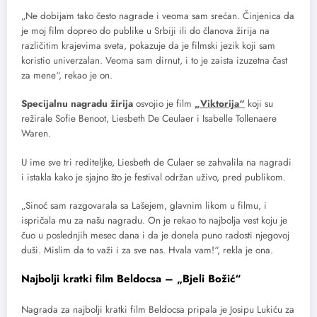
„Ne dobijam tako često nagrade i veoma sam srećan. Činjenica da
je moj film dopreo do publike u Srbiji ili do članova žirija na
različitim krajevima sveta, pokazuje da je filmski jezik koji sam
koristio univerzalan. Veoma sam dirnut, i to je zaista izuzetna čast
za mene“, rekao je on.
Specijalnu nagradu žirija
osvojio je film
„Viktorija“
koji su
režirale Sofie Benoot, Liesbeth De Ceulaer i Isabelle Tollenaere
Waren.
U ime sve tri rediteljke, Liesbeth de Culaer se zahvalila na nagradi
i istakla kako je sjajno što je festival održan uživo, pred publikom.
„Sinoć sam razgovarala sa Lašejem, glavnim likom u filmu, i
ispričala mu za našu nagradu. On je rekao to najbolja vest koju je
čuo u poslednjih mesec dana i da je donela puno radosti njegovoj
duši. Mislim da to važi i za sve nas. Hvala vam!“, rekla je ona.
Najbolji kratki film Beldocsa – „Bjeli Božić“
Nagrada za najbolji kratki film Beldocsa pripala je Josipu Lukiću za