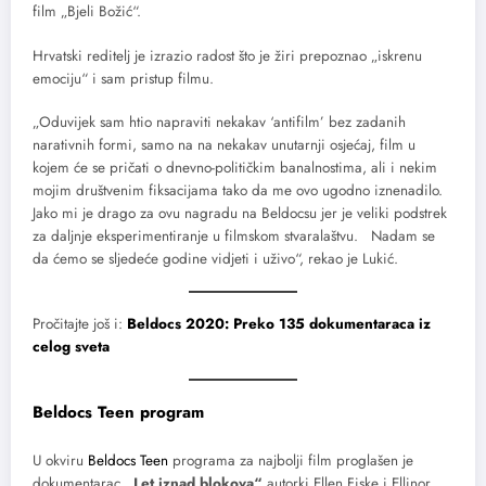
film „Bjeli Božić“.
Hrvatski reditelj je izrazio radost što je žiri prepoznao „iskrenu
emociju“ i sam pristup filmu.
„Oduvijek sam htio napraviti nekakav ‘antifilm’ bez zadanih
narativnih formi, samo na na nekakav unutarnji osjećaj, film u
kojem će se pričati o dnevno-političkim banalnostima, ali i nekim
mojim društvenim fiksacijama tako da me ovo ugodno iznenadilo.
Jako mi je drago za ovu nagradu na Beldocsu jer je veliki podstrek
za daljnje eksperimentiranje u filmskom stvaralaštvu. Nadam se
da ćemo se sljedeće godine vidjeti i uživo“, rekao je Lukić.
Pročitajte još i:
Beldocs 2020: Preko 135 dokumentaraca iz
celog sveta
Beldocs Teen program
U okviru
Beldocs Teen
programa za najbolji film proglašen je
dokumentarac
„Let iznad blokova“
autorki Ellen Fiske i Ellinor