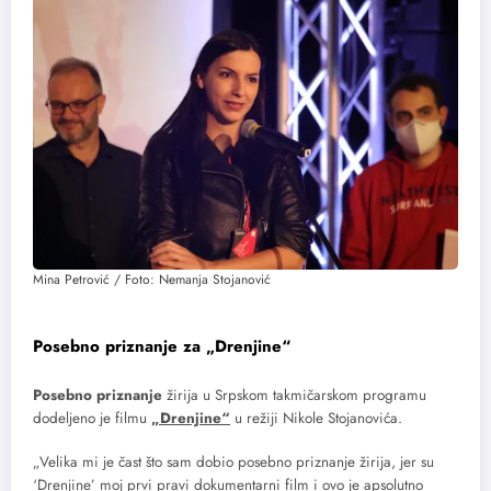
Mina Petrović / Foto: Nemanja Stojanović
Posebno priznanje za „Drenjine“
Posebno priznanje
žirija u Srpskom takmičarskom programu
dodeljeno je filmu
„Drenjine“
u režiji Nikole Stojanovića.
„Velika mi je čast što sam dobio posebno priznanje žirija, jer su
‘Drenjine’ moj prvi pravi dokumentarni film i ovo je apsolutno