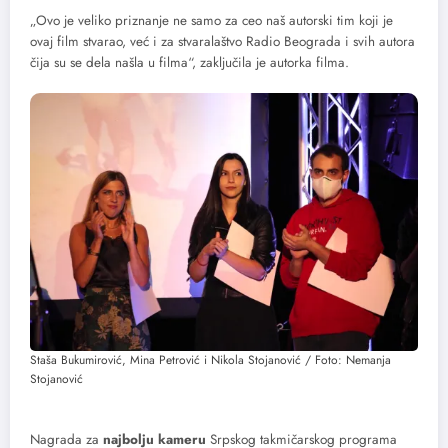
„Ovo je veliko priznanje ne samo za ceo naš autorski tim koji je
ovaj film stvarao, već i za stvaralaštvo Radio Beograda i svih autora
čija su se dela našla u filma“, zaključila je autorka filma.
Staša Bukumirović, Mina Petrović i Nikola Stojanović / Foto: Nemanja
Stojanović
Nagrada za
najbolju kameru
Srpskog takmičarskog programa