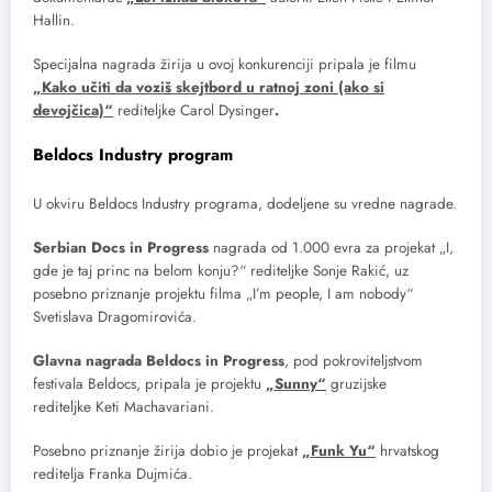
Hallin.
Specijalna nagrada žirija u ovoj konkurenciji pripala je filmu
„Kako učiti da voziš skejtbord u ratnoj zoni (ako si
devojčica)“
rediteljke Carol Dysinger
.
Beldocs Industry program
U okviru Beldocs Industry programa, dodeljene su vredne nagrade.
Serbian Docs in Progress
nagrada od 1.000 evra za projekat „I,
gde je taj princ na belom konju?“ rediteljke Sonje Rakić, uz
posebno priznanje projektu filma „I’m people, I am nobody“
Svetislava Dragomirovića.
Glavna nagrada Beldocs in Progress
, pod pokroviteljstvom
festivala Beldocs, pripala je projektu
„Sunny“
gruzijske
rediteljke Keti Machavariani.
Posebno priznanje žirija dobio je projekat
„Funk Yu“
hrvatskog
reditelja Franka Dujmića.